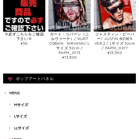
※必ずこちらをご確認
カート・コバーン（ニ
ジャスティン・ビーバ
下さい※
ルヴァーナ）/ KURT
ー/ JUSTIN BIEBER
¥50
COBAIN : NIRVANA/ L
VER.2 / Lサイズ 52cm
サイズ 52cm /
/ PAPM_0077
PAPM_0173
¥13,500
¥13,500
ポップアートパネル
MENS
Mサイズ
Lサイズ
LLサイズ