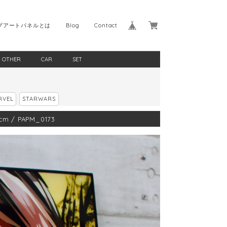
プアートパネルとは
Blog
Contact
OTHER
CAR
SET
RVEL
STARWARS
 / PAPM_0173