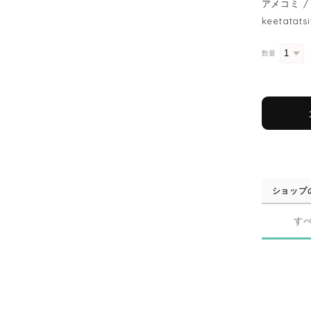
アメコミ / 
keetatats
数量
ショップ
す