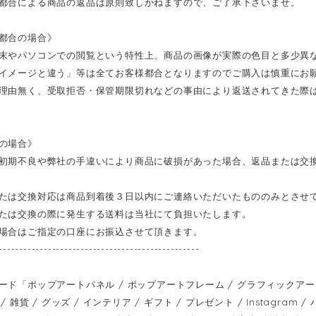
都合による商品の返品は原則致しかねますので、ご了承下さいませ。
都合の場合》
末やパソコンでの閲覧という特性上、商品の画像が実際の色目と多少異
イメージと違う」等は全てお客様都合となりますのでご購入は慎重にお
理由無く、受取拒否・保管期限切れなどの事由により返送されてきた際
の場合》
初期不良や弊社の手違いにより商品に破損があった場合、返品または交
たは交換対応は商品到着後３日以内にご連絡いただいたもののみとさせ
たは交換の際に発生する送料は当社にて負担いたします。
場合はご指定の口座にお振込させて頂きます。
-------------------------------------------------
ード「ポップアートパネル / ポップアートフレーム / グラフィックアートパ
/ 雑貨 / グッズ / インテリア / ギフト / プレゼント / Instagram