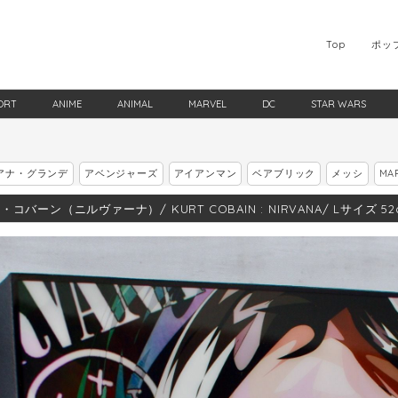
Top
ポッ
ORT
ANIME
ANIMAL
MARVEL
DC
STAR WARS
アナ・グランデ
アベンジャーズ
アイアンマン
ベアブリック
メッシ
MA
コバーン（ニルヴァーナ）/ KURT COBAIN : NIRVANA/ Lサイズ 52cm