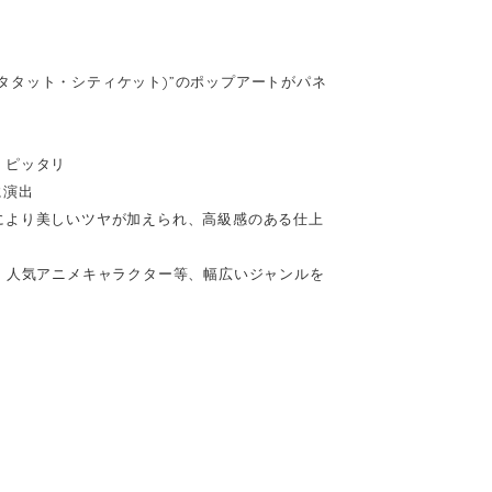
(キータタット・シティケット)”のポップアートがパネ
、ピッタリ
に演出
により美しいツヤが加えられ、高級感のある仕上
、人気アニメキャラクター等、幅広いジャンルを