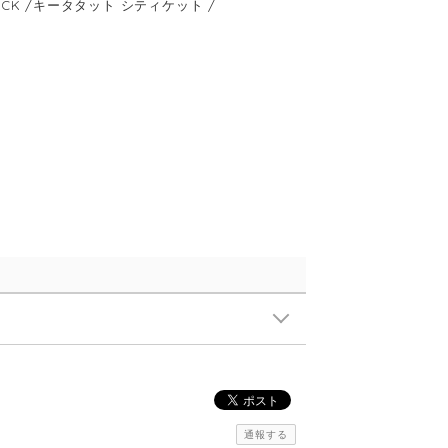
 ROCK /キータタット シティケット /
通報する