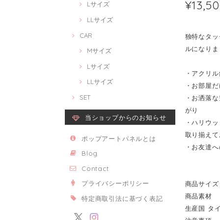
¥13,5
Lサイズ
LLサイズ
CAR
独特なタッチ
ルになりま
Mサイズ
Lサイズ
・アクリル
LLサイズ
・お部屋だ
SET
・お洒落な
がり
当ショップからのお知らせ
・ハリウッ
取り揃えて
ポップアートパネルとは
・お友達へ
Blog
Contact
プライバシーポリシー
商品サイズ 
商品素材 
特定商取引法に基づく表記
生産国 タ