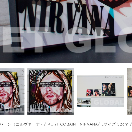
ン（ニルヴァーナ）/ KURT COBAIN : NIRVANA/ Lサイズ 52cm / 