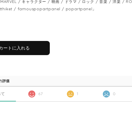
MARVEL / キャラクター / 映画 / ドラマ / ロック / 音楽 / 洋楽 /
itthiket / famouspopartpanel / popartpanel」
カートに入れる
の評価
べて
67
1
0