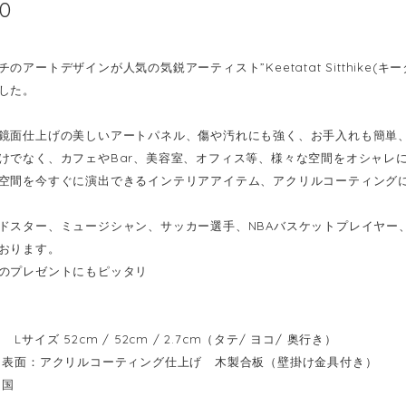
00
のアートデザインが人気の気鋭アーティスト”Keetatat Sitthike
した。
鏡面仕上げの美しいアートパネル、傷や汚れにも強く、お手入れも簡単
けでなく、カフェやBar、美容室、オフィス等、様々な空間をオシャレ
空間を今すぐに演出できるインテリアアイテム、アクリルコーティング
ドスター、ミュージシャン、サッカー選手、NBAバスケットプレイヤー
おります。
のプレゼントにもピッタリ
Lサイズ 52cm / 52cm / 2.7cm（タテ/ ヨコ/ 奥行き）
表面：アクリルコーティング仕上げ 木製合板（壁掛け金具付き）
イ国