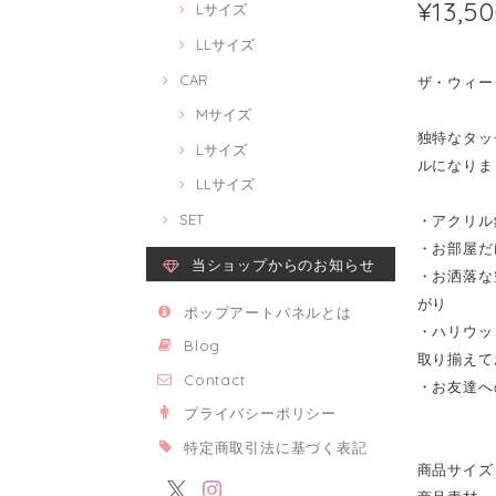
¥13,5
Lサイズ
LLサイズ
CAR
ザ・ウィークエ
Mサイズ
独特なタッチ
Lサイズ
ルになりま
LLサイズ
SET
・アクリル
・お部屋だ
当ショップからのお知らせ
・お洒落な
がり
ポップアートパネルとは
・ハリウッ
Blog
取り揃えて
Contact
・お友達へ
プライバシーポリシー
特定商取引法に基づく表記
商品サイズ 