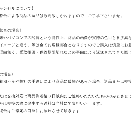
ャンセルについて】
都合による商品の返品は原則致しかねますので、ご了承下さいませ。
都合の場合》
末やパソコンでの閲覧という特性上、商品の画像が実際の色目と多少異
イメージと違う」等は全てお客様都合となりますのでご購入は慎重にお
理由無く、受取拒否・保管期限切れなどの事由により返送されてきた際
の場合》
初期不良や弊社の手違いにより商品に破損があった場合、返品または交
たは交換対応は商品到着後３日以内にご連絡いただいたもののみとさせ
たは交換の際に発生する送料は当社にて負担いたします。
場合はご指定の口座にお振込させて頂きます。
-------------------------------------------------