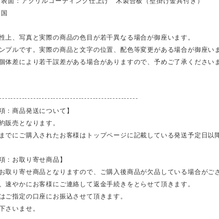
表面：アクリルコーティング仕上げ 木製合板（壁掛け金具付き）
イ国
性上、写真と実際の商品の色目が若干異なる場合が御座います。
ンプルです。実際の商品と文字の位置、配色等変更がある場合が御座い
個体差により若干誤差がある場合がありますので、予めご了承ください
-------------------------------------------------
項：商品発送について】
約販売となります。
までにご購入されたお客様はトップページに記載している発送予定日以
項：お取り寄せ商品】
お取り寄せ商品となりますので、ご購入後商品が欠品している場合がご
、速やかにお客様にご連絡して返金手続きをとらせて頂きます。
はご指定の口座にお振込させて頂きます。
下さいませ。