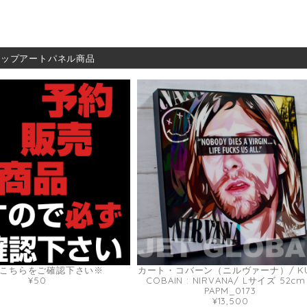
ポップアートパネル商品
こちらをご確認下さい※
カート・コバーン（ニルヴァーナ）/ KU
¥50
COBAIN : NIRVANA/ Lサイズ 52cm
PAPM_0173
¥13,500