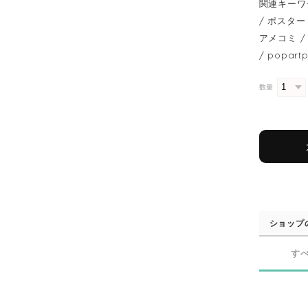
関連キーワ
/ ポスター 
アメコミ / 
/ popart
数量
ショップ
す