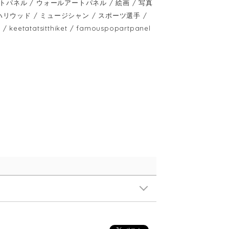
ネル / ウォールアートパネル / 絵画 / 写真
 / ハリウッド / ミュージシャン / スポーツ選手 /
atatsitthiket / famouspopartpanel