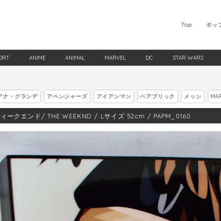
Top
ポッ
ORT
ANIME
ANIMAL
MARVEL
DC
STAR WARS
アナ・グランデ
アベンジャーズ
アイアンマン
ベアブリック
メッシ
MA
ークエンド/ THE WEEKND / Lサイズ 52cm / PAPM_0160