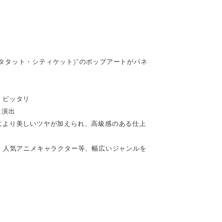
(キータタット・シティケット)”のポップアートがパネ
、ピッタリ
に演出
により美しいツヤが加えられ、高級感のある仕上
、人気アニメキャラクター等、幅広いジャンルを