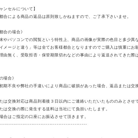
ャンセルについて】
都合による商品の返品は原則致しかねますので、ご了承下さいませ。
都合の場合》
末やパソコンでの閲覧という特性上、商品の画像が実際の色目と多少異
イメージと違う」等は全てお客様都合となりますのでご購入は慎重にお
理由無く、受取拒否・保管期限切れなどの事由により返送されてきた際
の場合》
初期不良や弊社の手違いにより商品に破損があった場合、返品または交
たは交換対応は商品到着後３日以内にご連絡いただいたもののみとさせ
たは交換の際に発生する送料は当社にて負担いたします。
場合はご指定の口座にお振込させて頂きます。
-------------------------------------------------