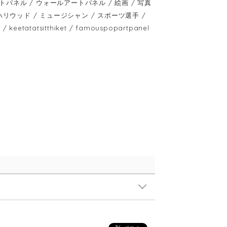
ネル / ウォールアートパネル / 絵画 / 写真
 / ハリウッド / ミュージシャン / スポーツ選手 /
atatsitthiket / famouspopartpanel