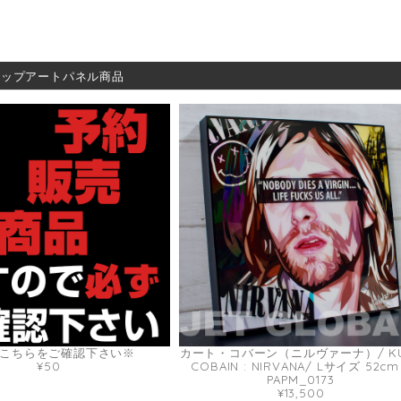
ポップアートパネル商品
こちらをご確認下さい※
カート・コバーン（ニルヴァーナ）/ KU
¥50
COBAIN : NIRVANA/ Lサイズ 52cm
PAPM_0173
¥13,500