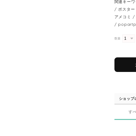
関連キーワ
/ ポスター 
アメコミ / 
/ popart
数量
ショップ
す