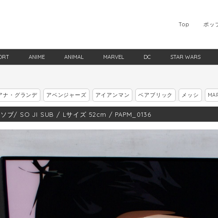
Top
ポッ
ORT
ANIME
ANIMAL
MARVEL
DC
STAR WARS
アナ・グランデ
アベンジャーズ
アイアンマン
ベアブリック
メッシ
MA
ブ/ SO JI SUB / Lサイズ 52cm / PAPM_0136