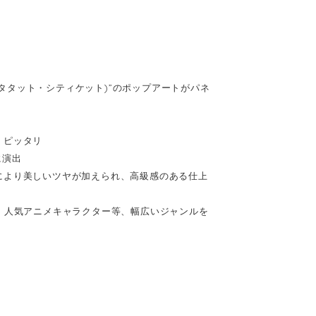
(キータタット・シティケット)”のポップアートがパネ
、ピッタリ
に演出
により美しいツヤが加えられ、高級感のある仕上
、人気アニメキャラクター等、幅広いジャンルを