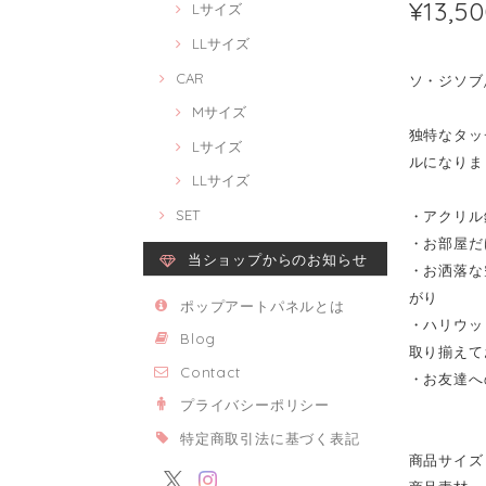
¥13,5
Lサイズ
LLサイズ
CAR
ソ・ジソブ/ S
Mサイズ
独特なタッチ
Lサイズ
ルになりま
LLサイズ
SET
・アクリル
・お部屋だ
当ショップからのお知らせ
・お洒落な
がり
ポップアートパネルとは
・ハリウッ
Blog
取り揃えて
Contact
・お友達へ
プライバシーポリシー
特定商取引法に基づく表記
商品サイズ 