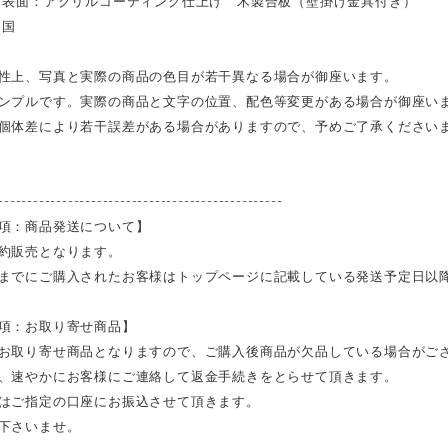
表面：アクリルコーティング仕上げ 木製合板（壁掛け金具付き）
イ国
性上、写真と実際の商品の色目が若干異なる場合が御座います。
ンプルです。実際の商品と文字の位置、配色等変更がある場合が御座い
個体差により若干誤差がある場合がありますので、予めご了承ください
-------------------------------------------------
項：商品発送について】
約販売となります。
までにご購入されたお客様はトップページに記載している発送予定日以
項：お取り寄せ商品】
お取り寄せ商品となりますので、ご購入後商品が欠品している場合がご
、速やかにお客様にご連絡して返金手続きをとらせて頂きます。
はご指定の口座にお振込させて頂きます。
下さいませ。