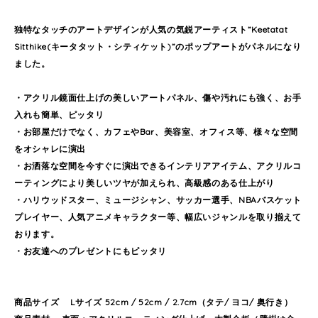
独特なタッチのアートデザインが人気の気鋭アーティスト”Keetatat
Sitthike(キータタット・シティケット)”のポップアートがパネルになり
ました。
・アクリル鏡面仕上げの美しいアートパネル、傷や汚れにも強く、お手
入れも簡単、ピッタリ
・お部屋だけでなく、カフェやBar、美容室、オフィス等、様々な空間
をオシャレに演出
・お洒落な空間を今すぐに演出できるインテリアアイテム、アクリルコ
ーティングにより美しいツヤが加えられ、高級感のある仕上がり
・ハリウッドスター、ミュージシャン、サッカー選手、NBAバスケット
プレイヤー、人気アニメキャラクター等、幅広いジャンルを取り揃えて
おります。
・お友達へのプレゼントにもピッタリ
商品サイズ Lサイズ 52cm / 52cm / 2.7cm（タテ/ ヨコ/ 奥行き）