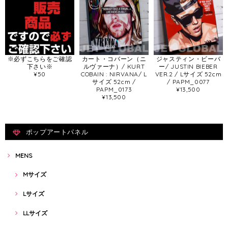
※必ずこちらをご確認
カート・コバーン（ニ
ジャスティン・ビーバ
下さい※
ルヴァーナ）/ KURT
ー/ JUSTIN BIEBER
¥50
COBAIN : NIRVANA/ L
VER.2 / Lサイズ 52cm
サイズ 52cm /
/ PAPM_0077
PAPM_0173
¥13,500
¥13,500
ポップアートパネル
MENS
Mサイズ
Lサイズ
LLサイズ