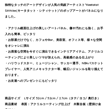
独特なタッチのアートデザインが人気の気鋭アーティスト”Keetatat
Sitthike(キータタット・シティケット)”のポップアートがパネルになり
ました。
・アクリル鏡面仕上げの美しいアートパネル、傷や汚れにも強く、お手
入れも簡単、ピッタリ
・お部屋だけでなく、カフェやBar、美容室、オフィス等、様々な空間
をオシャレに演出
・お洒落な空間を今すぐに演出できるインテリアアイテム、アクリルコ
ーティングにより美しいツヤが加えられ、高級感のある仕上がり
・ハリウッドスター、ミュージシャン、サッカー選手、NBAバスケット
プレイヤー、人気アニメキャラクター等、幅広いジャンルを取り揃えて
おります。
・お友達へのプレゼントにもピッタリ
商品サイズ Lサイズ 52cm / 52cm / 2.7cm（タテ/ ヨコ/ 奥行き）
商品素材 表面：アクリルコーティング仕上げ 木製合板（壁掛け金