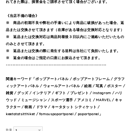
れてきた際は、損害金をご請求させて頂く場合がございます。
《当店不備の場合》
※ 商品の初期不良や弊社の手違いにより商品に破損があった場合、返
品または交換させて頂きます（在庫がある場合は交換対応となります）
※ 返品または交換対応は商品到着後３日以内にご連絡いただいたもの
のみとさせて頂きます。
※ 返品または交換の際に発生する送料は当社にて負担いたします。
※ 返金の場合はご指定の口座にお振込させて頂きます。
-------------------------------------------------------------
関連キーワード「ポップアートパネル / ポップアートフレーム / グラフ
ィックアートパネル / ウォールアートパネル / 絵画 / 写真 / ポスター /
雑貨 / グッズ / インテリア / ギフト / プレゼント / Instagram / ハリ
ウッド / ミュージシャン / スポーツ選手 / アメコミ / MARVEL / キャ
ラクター / 映画 / ドラマ / キータタット シティケット /
keetatatsitthiket / famouspopartpanel / popartpanel」
数量