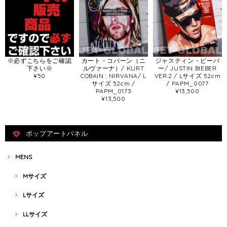
※必ずこちらをご確認
カート・コバーン（ニ
ジャスティン・ビーバ
下さい※
ルヴァーナ）/ KURT
ー/ JUSTIN BIEBER
¥50
COBAIN : NIRVANA/ L
VER.2 / Lサイズ 52cm
サイズ 52cm /
/ PAPM_0077
PAPM_0173
¥13,500
¥13,500
ポップアートパネル
MENS
Mサイズ
Lサイズ
LLサイズ