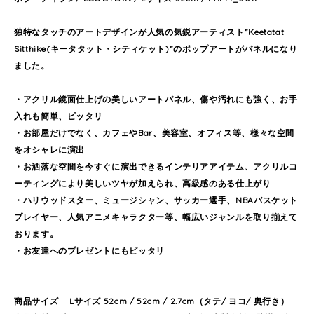
独特なタッチのアートデザインが人気の気鋭アーティスト”Keetatat
Sitthike(キータタット・シティケット)”のポップアートがパネルになり
ました。
・アクリル鏡面仕上げの美しいアートパネル、傷や汚れにも強く、お手
入れも簡単、ピッタリ
・お部屋だけでなく、カフェやBar、美容室、オフィス等、様々な空間
をオシャレに演出
・お洒落な空間を今すぐに演出できるインテリアアイテム、アクリルコ
ーティングにより美しいツヤが加えられ、高級感のある仕上がり
・ハリウッドスター、ミュージシャン、サッカー選手、NBAバスケット
プレイヤー、人気アニメキャラクター等、幅広いジャンルを取り揃えて
おります。
・お友達へのプレゼントにもピッタリ
商品サイズ Lサイズ 52cm / 52cm / 2.7cm（タテ/ ヨコ/ 奥行き）