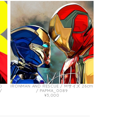
O
IRONMAN AND RESCUE / Mサイズ 26cm
/
/ PAPMA_0089
¥3,000