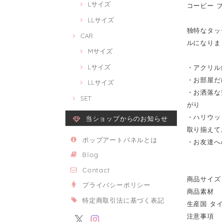
Lサイズ
コービー ブラ
LLサイズ
独特なタッチ
CAR
ルになりま
Mサイズ
Lサイズ
・アクリル
・お部屋だ
LLサイズ
・お洒落な
SET
がり
・ハリウッ
当ショップからのお知らせ
取り揃えて
ポップアートパネルとは
・お友達へ
Blog
Contact
商品サイズ 2
プライバシーポリシー
商品素材 
特定商取引法に基づく表記
生産国 タ
注意事項