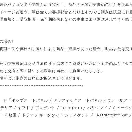
末やパソコンでの閲覧という特性上、商品の画像が実際の色目と多少異
イメージと違う」等は全てお客様都合となりますのでご購入は慎重にお
理由無く、受取拒否・保管期限切れなどの事由により返送されてきた際
の場合》
初期不良や弊社の手違いにより商品に破損があった場合、返品または交
たは交換対応は商品到着後３日以内にご連絡いただいたもののみとさせ
たは交換の際に発生する送料は当社にて負担いたします。
場合はご指定の口座にお振込させて頂きます。
-------------------------------------------------
ド「ポップアートパネル / グラフィックアートパネル / ウォールアートパネル
テリア / ギフト / プレゼント / Instagram / ハリウッド / ミュージシ
 映画 / ドラマ / キータタット シティケット / keetatatsitthiket / fa