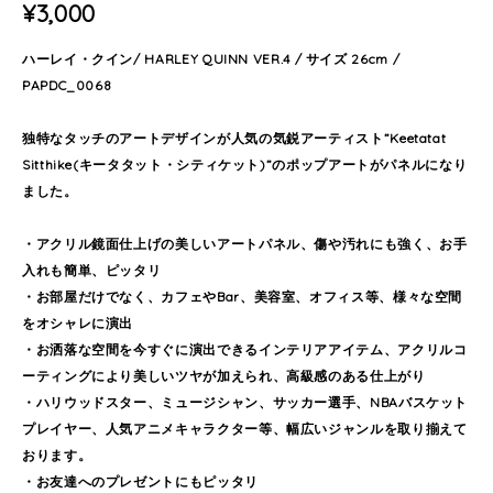
¥3,000
ハーレイ・クイン/ HARLEY QUINN VER.4 / サイズ 26cm /
PAPDC_0068
独特なタッチのアートデザインが人気の気鋭アーティスト”Keetatat
Sitthike(キータタット・シティケット)”のポップアートがパネルになり
ました。
・アクリル鏡面仕上げの美しいアートパネル、傷や汚れにも強く、お手
入れも簡単、ピッタリ
・お部屋だけでなく、カフェやBar、美容室、オフィス等、様々な空間
をオシャレに演出
・お洒落な空間を今すぐに演出できるインテリアアイテム、アクリルコ
ーティングにより美しいツヤが加えられ、高級感のある仕上がり
・ハリウッドスター、ミュージシャン、サッカー選手、NBAバスケット
プレイヤー、人気アニメキャラクター等、幅広いジャンルを取り揃えて
おります。
・お友達へのプレゼントにもピッタリ