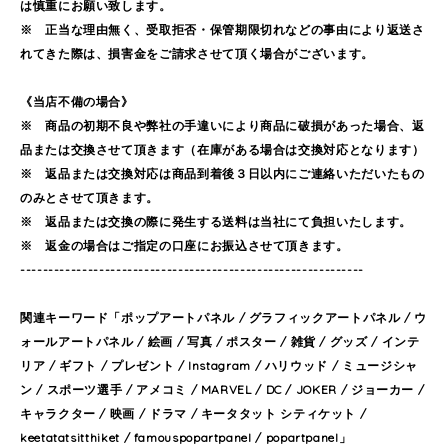
は慎重にお願い致します。
※ 正当な理由無く、受取拒否・保管期限切れなどの事由により返送さ
れてきた際は、損害金をご請求させて頂く場合がございます。
《当店不備の場合》
※ 商品の初期不良や弊社の手違いにより商品に破損があった場合、返
品または交換させて頂きます（在庫がある場合は交換対応となります）
※ 返品または交換対応は商品到着後３日以内にご連絡いただいたもの
のみとさせて頂きます。
※ 返品または交換の際に発生する送料は当社にて負担いたします。
※ 返金の場合はご指定の口座にお振込させて頂きます。
-------------------------------------------------------------
関連キーワード「ポップアートパネル / グラフィックアートパネル / ウ
ォールアートパネル / 絵画 / 写真 / ポスター / 雑貨 / グッズ / インテ
リア / ギフト / プレゼント / Instagram / ハリウッド / ミュージシャ
ン / スポーツ選手 / アメコミ / MARVEL / DC / JOKER / ジョーカー /
キャラクター / 映画 / ドラマ / キータタット シティケット /
keetatatsitthiket / famouspopartpanel / popartpanel」