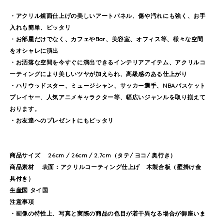
・アクリル鏡面仕上げの美しいアートパネル、傷や汚れにも強く、お手
入れも簡単、ピッタリ
・お部屋だけでなく、カフェやBar、美容室、オフィス等、様々な空間
をオシャレに演出
・お洒落な空間を今すぐに演出できるインテリアアイテム、アクリルコ
ーティングにより美しいツヤが加えられ、高級感のある仕上がり
・ハリウッドスター、ミュージシャン、サッカー選手、NBAバスケット
プレイヤー、人気アニメキャラクター等、幅広いジャンルを取り揃えて
おります。
・お友達へのプレゼントにもピッタリ
商品サイズ 26cm / 26cm / 2.7cm（タテ/ ヨコ/ 奥行き）
商品素材 表面：アクリルコーティング仕上げ 木製合板（壁掛け金
具付き）
生産国 タイ国
注意事項
・画像の特性上、写真と実際の商品の色目が若干異なる場合が御座いま