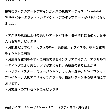
独特なタッチのアートデザインが人気の気鋭アーティスト”Keetatat
Sitthike(キータタット・シティケット)”のポップアートがパネルになり
ました。
・アクリル鏡面仕上げの美しいアートパネル、傷や汚れにも強く、お手
入れも簡単、ピッタリ
・お部屋だけでなく、カフェやBar、美容室、オフィス等、様々な空間
をオシャレに演出
・お洒落な空間を今すぐに演出できるインテリアアイテム、アクリルコ
ーティングにより美しいツヤが加えられ、高級感のある仕上がり
・ハリウッドスター、ミュージシャン、サッカー選手、NBAバスケット
プレイヤー、人気アニメキャラクター等、幅広いジャンルを取り揃えて
おります。
・お友達へのプレゼントにもピッタリ
商品サイズ 26cm / 26cm / 2.7cm（タテ/ ヨコ/ 奥行き）