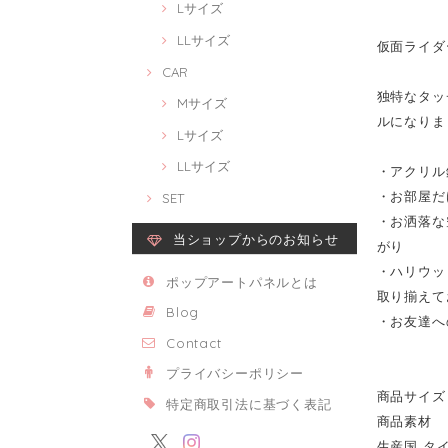
Lサイズ
LLサイズ
仮面ライダーV
CAR
独特なタッチ
Mサイズ
ルになりま
Lサイズ
LLサイズ
・アクリル
・お部屋だ
SET
・お洒落な
当ショップからのお知らせ
がり
・ハリウッ
ポップアートパネルとは
取り揃えて
Blog
・お友達へ
Contact
プライバシーポリシー
商品サイズ 
特定商取引法に基づく表記
商品素材 
生産国 タ