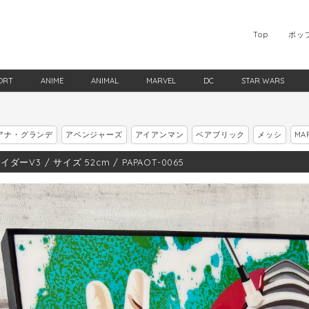
Top
ポッ
ORT
ANIME
ANIMAL
MARVEL
DC
STAR WARS
アナ・グランデ
アベンジャーズ
アイアンマン
ベアブリック
メッシ
MA
ダーV3 / サイズ 52cm / PAPAOT-0065