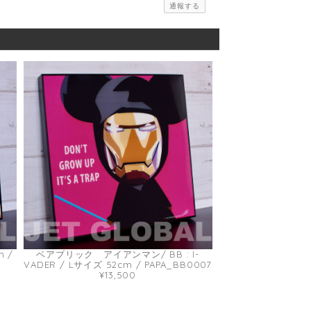
通報する
m /
ベアブリック アイアンマン/ BB : I-
VADER / Lサイズ 52cm / PAPA_BB0007
¥13,500