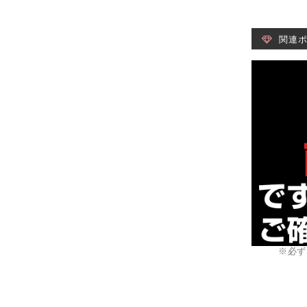
関連
※必ず