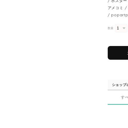
/ ポスター 
アメコミ / 
/ popart
数量
ショップ
す