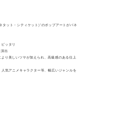
(キータタット・シティケット)”のポップアートがパネ
、ピッタリ
に演出
により美しいツヤが加えられ、高級感のある仕上
、人気アニメキャラクター等、幅広いジャンルを