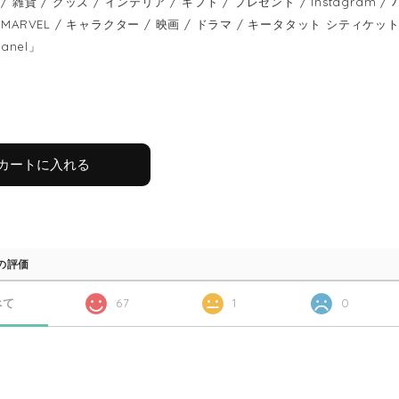
/ 雑貨 / グッズ / インテリア / ギフト / プレゼント / Instagram
MARVEL / キャラクター / 映画 / ドラマ / キータタット シティケット / keet
panel」
カートに入れる
の評価
べて
67
1
0