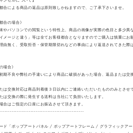
都合による商品の返品は原則致しかねますので、ご了承下さいませ。
都合の場合》
末やパソコンでの閲覧という特性上、商品の画像が実際の色目と多少異
イメージと違う」等は全てお客様都合となりますのでご購入は慎重にお
理由無く、受取拒否・保管期限切れなどの事由により返送されてきた際
の場合》
初期不良や弊社の手違いにより商品に破損があった場合、返品または交
たは交換対応は商品到着後３日以内にご連絡いただいたもののみとさせ
たは交換の際に発生する送料は当社にて負担いたします。
場合はご指定の口座にお振込させて頂きます。
-------------------------------------------------
ード「ポップアートパネル / ポップアートフレーム / グラフィックアートパ