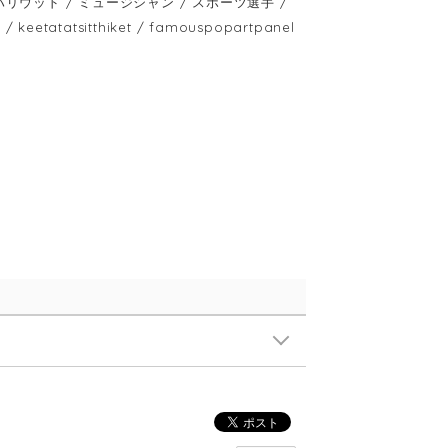
 / ハリウッド / ミュージシャン / スポーツ選手 /
atatsitthiket / famouspopartpanel