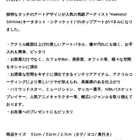
独特なタッチのアートデザインが人気の気鋭アーティスト”Keetatat
Sitthike(キータタット・シティケット)”のポップアートがパネルになり
ました。
・アクリル鏡面仕上げの美しいアートパネル、傷や汚れにも強く、お手
入れも簡単、ピッタリ
・お部屋だけでなく、カフェやBar、美容室、オフィス等、様々な空間
をオシャレに演出
・お洒落な空間を今すぐに演出できるインテリアアイテム、アクリルコ
ーティングにより美しいツヤが加えられ、高級感のある仕上がり
・ハリウッドスター、ミュージシャン、サッカー選手、NBAバスケット
プレイヤー、人気アニメキャラクター等、幅広いジャンルを取り揃えて
おります。
・お友達へのプレゼントにもピッタリ
商品サイズ 52cm / 52cm / 2.7cm（タテ/ ヨコ/ 奥行き）