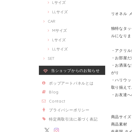
Lサイズ
LLサイズ
リオネル メッシ
CAR
独特なタッチ
Mサイズ
ルになりま
Lサイズ
LLサイズ
・アクリル
・お部屋だ
SET
・お洒落な
当ショップからのお知らせ
がり
・ハリウッ
ポップアートパネルとは
取り揃えて
Blog
・お友達へ
Contact
プライバシーポリシー
商品サイズ 
特定商取引法に基づく表記
商品素材 
生産国 タ