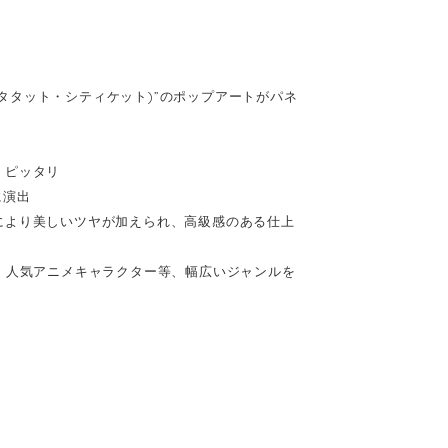
(キータタット・シティケット)”のポップアートがパネ
、ピッタリ
に演出
により美しいツヤが加えられ、高級感のある仕上
、人気アニメキャラクター等、幅広いジャンルを