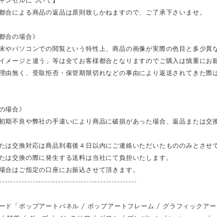
都合による商品の返品は原則致しかねますので、ご了承下さいませ。
都合の場合》
末やパソコンでの閲覧という特性上、商品の画像が実際の色目と多少異
イメージと違う」等は全てお客様都合となりますのでご購入は慎重にお
理由無く、受取拒否・保管期限切れなどの事由により返送されてきた際
の場合》
初期不良や弊社の手違いにより商品に破損があった場合、返品または交
たは交換対応は商品到着後４日以内にご連絡いただいたもののみとさせ
たは交換の際に発生する送料は当社にて負担いたします。
場合はご指定の口座にお振込させて頂きます。
-------------------------------------------------
ード「ポップアートパネル / ポップアートフレーム / グラフィックアートパ