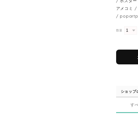
/ ポスター 
アメコミ / 
/ popart
数量
ショップ
す