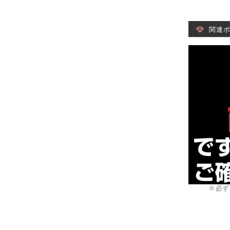
関連
※必ず