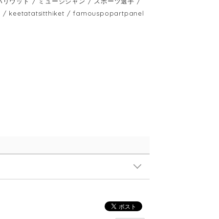
 / ハリウッド / ミュージシャン / スポーツ選手 /
atatsitthiket / famouspopartpanel