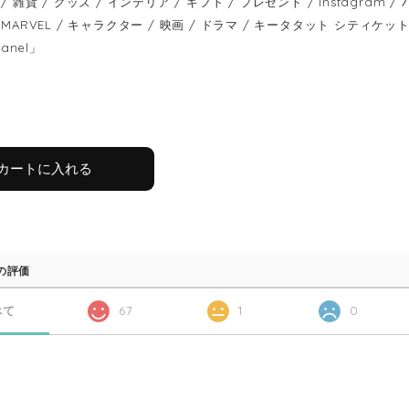
/ 雑貨 / グッズ / インテリア / ギフト / プレゼント / Instagram
MARVEL / キャラクター / 映画 / ドラマ / キータタット シティケット / keet
panel」
カートに入れる
の評価
べて
67
1
0