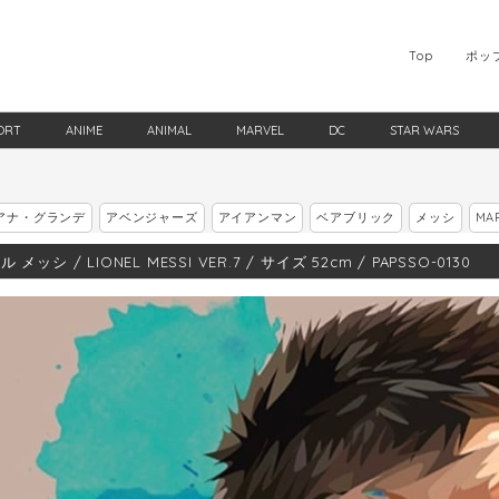
Top
ポッ
ORT
ANIME
ANIMAL
MARVEL
DC
STAR WARS
アナ・グランデ
アベンジャーズ
アイアンマン
ベアブリック
メッシ
MA
 メッシ / LIONEL MESSI VER.7 / サイズ 52cm / PAPSSO-0130