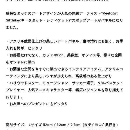
独特なタッチのアートデザインが人気の気鋭アーティスト”Keetatat
Sitthike(キータタット・シティケット)”のポップアートがパネルになり
ました。
・アクリル鏡面仕上げの美しいアートパネル、傷や汚れにも強く、お手
入れも簡単、ピッタリ
・お部屋だけでなく、カフェやBar、美容室、オフィス等、様々な空間
をオシャレに演出
・お洒落な空間を今すぐに演出できるインテリアアイテム、アクリルコ
ーティングにより美しいツヤが加えられ、高級感のある仕上がり
・ハリウッドスター、ミュージシャン、サッカー選手、NBAバスケット
プレイヤー、人気アニメキャラクター等、幅広いジャンルを取り揃えて
おります。
・お友達へのプレゼントにもピッタリ
商品サイズ Lサイズ 52cm / 52cm / 2.7cm（タテ/ ヨコ/ 奥行き）