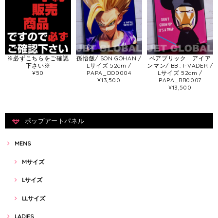
※必ずこちらをご確認
孫悟飯/ SON GOHAN /
ベアブリック アイア
下さい※
Lサイズ 52cm /
ンマン/ BB : I-VADER /
¥50
PAPA_DO0004
Lサイズ 52cm /
¥13,500
PAPA_BB0007
¥13,500
ポップアートパネル
MENS
Mサイズ
Lサイズ
LLサイズ
LADIES