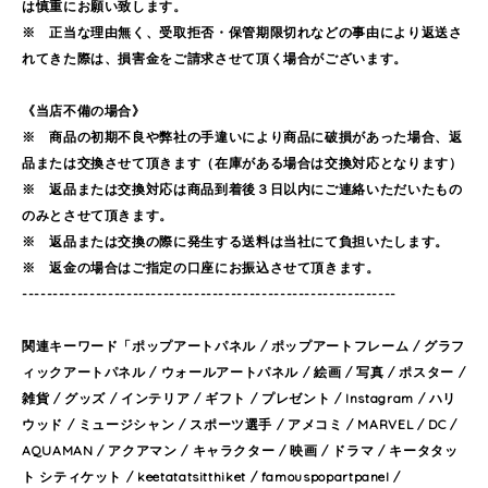
は慎重にお願い致します。
※ 正当な理由無く、受取拒否・保管期限切れなどの事由により返送さ
れてきた際は、損害金をご請求させて頂く場合がございます。
《当店不備の場合》
※ 商品の初期不良や弊社の手違いにより商品に破損があった場合、返
品または交換させて頂きます（在庫がある場合は交換対応となります）
※ 返品または交換対応は商品到着後３日以内にご連絡いただいたもの
のみとさせて頂きます。
※ 返品または交換の際に発生する送料は当社にて負担いたします。
※ 返金の場合はご指定の口座にお振込させて頂きます。
-------------------------------------------------------------
関連キーワード「ポップアートパネル / ポップアートフレーム / グラフ
ィックアートパネル / ウォールアートパネル / 絵画 / 写真 / ポスター /
雑貨 / グッズ / インテリア / ギフト / プレゼント / Instagram / ハリ
ウッド / ミュージシャン / スポーツ選手 / アメコミ / MARVEL / DC /
AQUAMAN / アクアマン / キャラクター / 映画 / ドラマ / キータタッ
ト シティケット / keetatatsitthiket / famouspopartpanel /