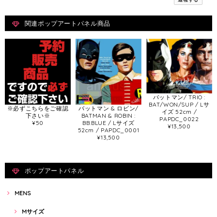
関連ポップアートパネル商品
バットマン/ TRIO :
BAT/WON/SUP / Lサ
※必ずこちらをご確認
バットマン & ロビン/
イズ 52cm /
下さい※
BATMAN & ROBIN :
PAPDC_0022
¥50
BB.BLUE / Lサイズ
¥13,500
52cm / PAPDC_0001
¥13,500
ポップアートパネル
MENS
Mサイズ