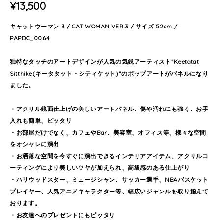
¥13,500
キャットウーマン 3 / CAT WOMAN VER.3 / サイズ 52cm /
PAPDC_0064
独特なタッチのアートデザインが人気の気鋭アーティスト”Keetatat
Sitthike(キータタット・シティケット)”のポップアートがパネルになり
ました。
・アクリル鏡面仕上げの美しいアートパネル、傷や汚れにも強く、お手
入れも簡単、ピッタリ
・お部屋だけでなく、カフェやBar、美容室、オフィス等、様々な空間
をオシャレに演出
・お洒落な空間を今すぐに演出できるインテリアアイテム、アクリルコ
ーティングにより美しいツヤが加えられ、高級感のある仕上がり
・ハリウッドスター、ミュージシャン、サッカー選手、NBAバスケット
プレイヤー、人気アニメキャラクター等、幅広いジャンルを取り揃えて
おります。
・お友達へのプレゼントにもピッタリ