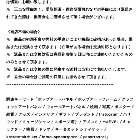
は慎重にお願い致します。
※ 正当な理由無く、受取拒否・保管期限切れなどの事由により返送さ
れてきた際は、損害金をご請求させて頂く場合がございます。
《当店不備の場合》
※ 商品の初期不良や弊社の手違いにより商品に破損があった場合、返
品または交換させて頂きます（在庫がある場合は交換対応となります）
※ 返品または交換対応は商品到着後３日以内にご連絡いただいたもの
のみとさせて頂きます。
※ 返品または交換の際に発生する送料は当社にて負担いたします。
※ 返金の場合はご指定の口座にお振込させて頂きます。
-------------------------------------------------------------
関連キーワード「ポップアートパネル / ポップアートフレーム / グラフ
ィックアートパネル / ウォールアートパネル / 絵画 / 写真 / ポスター /
雑貨 / グッズ / インテリア / ギフト / プレゼント / Instagram / ハリ
ウッド / ミュージシャン / スポーツ選手 / アメコミ / MARVEL / キャ
ラクター / 映画 / ドラマ / キータタット シティケット /
keetatatsitthiket / famouspopartpanel / popartpanel」