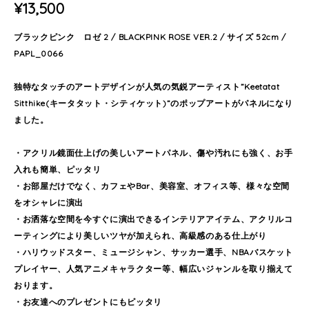
¥13,500
ブラックピンク ロゼ 2 / BLACKPINK ROSE VER.2 / サイズ 52cm /
PAPL_0066
独特なタッチのアートデザインが人気の気鋭アーティスト”Keetatat
Sitthike(キータタット・シティケット)”のポップアートがパネルになり
ました。
・アクリル鏡面仕上げの美しいアートパネル、傷や汚れにも強く、お手
入れも簡単、ピッタリ
・お部屋だけでなく、カフェやBar、美容室、オフィス等、様々な空間
をオシャレに演出
・お洒落な空間を今すぐに演出できるインテリアアイテム、アクリルコ
ーティングにより美しいツヤが加えられ、高級感のある仕上がり
・ハリウッドスター、ミュージシャン、サッカー選手、NBAバスケット
プレイヤー、人気アニメキャラクター等、幅広いジャンルを取り揃えて
おります。
・お友達へのプレゼントにもピッタリ