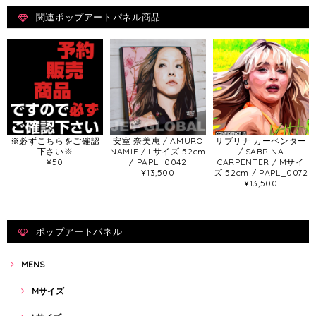
関連ポップアートパネル商品
※必ずこちらをご確認
安室 奈美恵 / AMURO
サブリナ カーペンター
下さい※
NAMIE / Lサイズ 52cm
/ SABRINA
¥50
/ PAPL_0042
CARPENTER / Mサイ
¥13,500
ズ 52cm / PAPL_0072
¥13,500
ポップアートパネル
MENS
Mサイズ