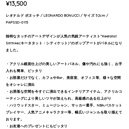
¥13,500
レオナルド ボヌッチ / LEONARDO BONUCCI / サイズ 52cm /
PAPSSO-0115
独特なタッチのアートデザインが人気の気鋭アーティスト”Keetatat
Sitthike(キータタット・シティケット)”のポップアートがパネルになり
ました。
・アクリル鏡面仕上げの美しいアートパネル、傷や汚れにも強く、お手
入れも簡単、ピッタリ
・お部屋だけでなく、カフェやBar、美容室、オフィス等、様々な空間
をオシャレに演出
・お洒落な空間を今すぐに演出できるインテリアアイテム、アクリルコ
ーティングにより美しいツヤが加えられ、高級感のある仕上がり
・ハリウッドスター、ミュージシャン、サッカー選手、NBAバスケット
プレイヤー、人気アニメキャラクター等、幅広いジャンルを取り揃えて
おります。
・お友達へのプレゼントにもピッタリ