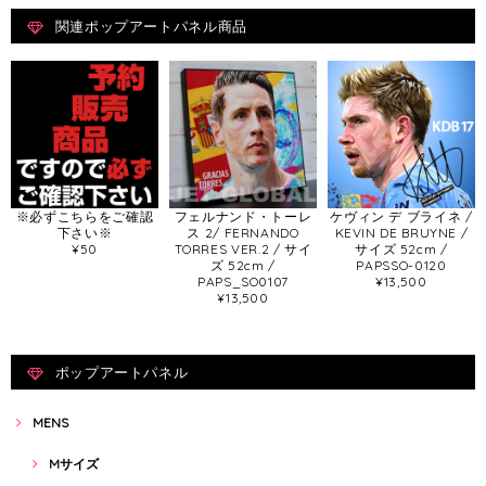
関連ポップアートパネル商品
※必ずこちらをご確認
フェルナンド・トーレ
ケヴィン デ ブライネ /
下さい※
ス 2/ FERNANDO
KEVIN DE BRUYNE /
¥50
TORRES VER.2 / サイ
サイズ 52cm /
ズ 52cm /
PAPSSO-0120
PAPS_SO0107
¥13,500
¥13,500
ポップアートパネル
MENS
Mサイズ