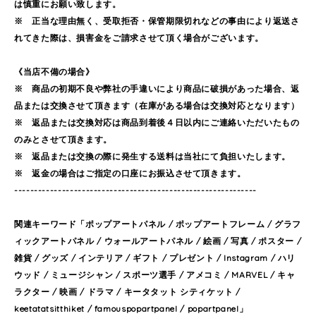
は慎重にお願い致します。
※ 正当な理由無く、受取拒否・保管期限切れなどの事由により返送さ
れてきた際は、損害金をご請求させて頂く場合がございます。
《当店不備の場合》
※ 商品の初期不良や弊社の手違いにより商品に破損があった場合、返
品または交換させて頂きます（在庫がある場合は交換対応となります）
※ 返品または交換対応は商品到着後４日以内にご連絡いただいたもの
のみとさせて頂きます。
※ 返品または交換の際に発生する送料は当社にて負担いたします。
※ 返金の場合はご指定の口座にお振込させて頂きます。
-------------------------------------------------------------
関連キーワード「ポップアートパネル / ポップアートフレーム / グラフ
ィックアートパネル / ウォールアートパネル / 絵画 / 写真 / ポスター /
雑貨 / グッズ / インテリア / ギフト / プレゼント / Instagram / ハリ
ウッド / ミュージシャン / スポーツ選手 / アメコミ / MARVEL / キャ
ラクター / 映画 / ドラマ / キータタット シティケット /
keetatatsitthiket / famouspopartpanel / popartpanel」