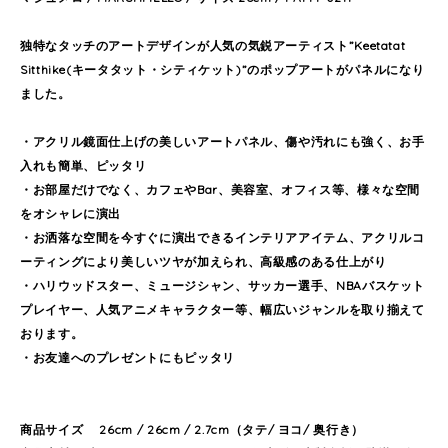
独特なタッチのアートデザインが人気の気鋭アーティスト”Keetatat
Sitthike(キータタット・シティケット)”のポップアートがパネルになり
ました。
・アクリル鏡面仕上げの美しいアートパネル、傷や汚れにも強く、お手
入れも簡単、ピッタリ
・お部屋だけでなく、カフェやBar、美容室、オフィス等、様々な空間
をオシャレに演出
・お洒落な空間を今すぐに演出できるインテリアアイテム、アクリルコ
ーティングにより美しいツヤが加えられ、高級感のある仕上がり
・ハリウッドスター、ミュージシャン、サッカー選手、NBAバスケット
プレイヤー、人気アニメキャラクター等、幅広いジャンルを取り揃えて
おります。
・お友達へのプレゼントにもピッタリ
商品サイズ 26cm / 26cm / 2.7cm（タテ/ ヨコ/ 奥行き）