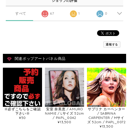
ショップの評価
すべて
67
1
0
通報する
関連ポップアートパネル商品
※必ずこちらをご確認
安室 奈美恵 / AMURO
サブリナ カーペンター
下さい※
NAMIE / Lサイズ 52cm
/ SABRINA
¥50
/ PAPL_0042
CARPENTER / Mサイ
¥13,500
ズ 52cm / PAPL_0072
¥13,500