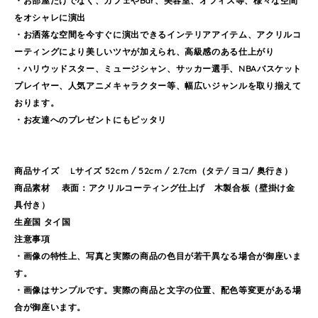
・お部屋だけでなく、カフェやBar、美容室、オフィス等、様々な空間
をオシャレに演出
・お洒落な空間を今すぐに演出できるインテリアアイテム、アクリルコ
ーティングにより美しいツヤが加えられ、高級感のある仕上がり
・ハリウッドスター、ミュージシャン、サッカー選手、NBAバスケット
プレイヤー、人気アニメキャラクター等、幅広いジャンルを取り揃えて
おります。
・お友達へのプレゼントにもピッタリ
商品サイズ Lサイズ 52cm / 52cm / 2.7cm（タテ/ ヨコ/ 奥行き）
商品素材 表面：アクリルコーティング仕上げ 木製合板（壁掛け金
具付き）
生産国 タイ国
注意事項
・画像の特性上、写真と実際の商品の色目が若干異なる場合が御座いま
す。
・画像はサンプルです。実際の商品と文字の位置、配色等変更がある場
合が御座います。