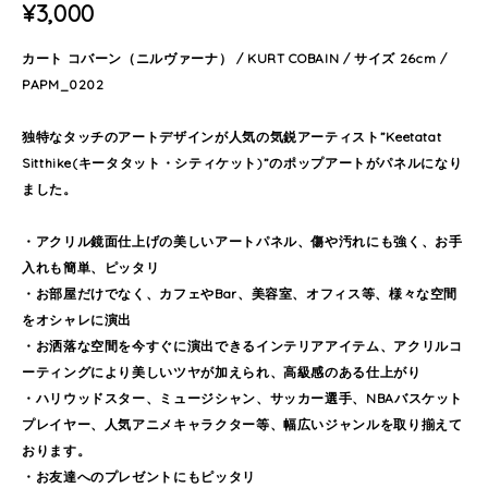
¥3,000
カート コバーン（ニルヴァーナ） / KURT COBAIN / サイズ 26cm /
PAPM_0202
独特なタッチのアートデザインが人気の気鋭アーティスト”Keetatat
Sitthike(キータタット・シティケット)”のポップアートがパネルになり
ました。
・アクリル鏡面仕上げの美しいアートパネル、傷や汚れにも強く、お手
入れも簡単、ピッタリ
・お部屋だけでなく、カフェやBar、美容室、オフィス等、様々な空間
をオシャレに演出
・お洒落な空間を今すぐに演出できるインテリアアイテム、アクリルコ
ーティングにより美しいツヤが加えられ、高級感のある仕上がり
・ハリウッドスター、ミュージシャン、サッカー選手、NBAバスケット
プレイヤー、人気アニメキャラクター等、幅広いジャンルを取り揃えて
おります。
・お友達へのプレゼントにもピッタリ