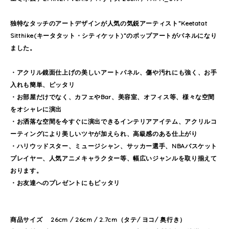
独特なタッチのアートデザインが人気の気鋭アーティスト”Keetatat
Sitthike(キータタット・シティケット)”のポップアートがパネルになり
ました。
・アクリル鏡面仕上げの美しいアートパネル、傷や汚れにも強く、お手
入れも簡単、ピッタリ
・お部屋だけでなく、カフェやBar、美容室、オフィス等、様々な空間
をオシャレに演出
・お洒落な空間を今すぐに演出できるインテリアアイテム、アクリルコ
ーティングにより美しいツヤが加えられ、高級感のある仕上がり
・ハリウッドスター、ミュージシャン、サッカー選手、NBAバスケット
プレイヤー、人気アニメキャラクター等、幅広いジャンルを取り揃えて
おります。
・お友達へのプレゼントにもピッタリ
商品サイズ 26cm / 26cm / 2.7cm（タテ/ ヨコ/ 奥行き）