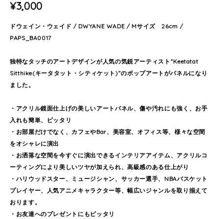
¥3,000
ドウェイン・ウェイド / DWYANE WADE / Mサイズ 26cm /
PAPS_BA0017
独特なタッチのアートデザインが人気の気鋭アーティスト”Keetatat
Sitthike(キータタット・シティケット)”のポップアートがパネルになり
ました。
・アクリル鏡面仕上げの美しいアートパネル、傷や汚れにも強く、お手
入れも簡単、ピッタリ
・お部屋だけでなく、カフェやBar、美容室、オフィス等、様々な空間
をオシャレに演出
・お洒落な空間を今すぐに演出できるインテリアアイテム、アクリルコ
ーティングにより美しいツヤが加えられ、高級感のある仕上がり
・ハリウッドスター、ミュージシャン、サッカー選手、NBAバスケット
プレイヤー、人気アニメキャラクター等、幅広いジャンルを取り揃えて
おります。
・お友達へのプレゼントにもピッタリ