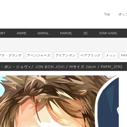
Top
ポッ
ORT
ANIME
ANIMAL
MARVEL
DC
STAR WARS
アナ・グランデ
アベンジャーズ
アイアンマン
ベアブリック
メッシ
MA
ボン・ジョヴィ/ JON BON JOVI / Mサイズ 26cm / PAPM_0192