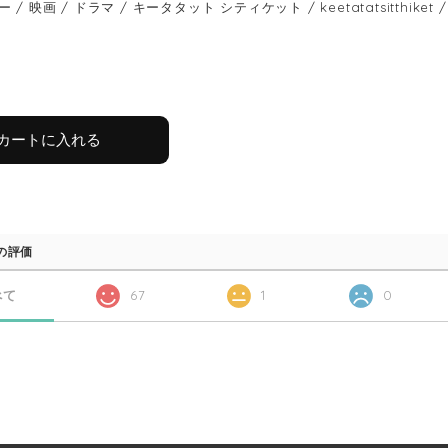
/ 映画 / ドラマ / キータタット シティケット / keetatatsitthiket / f
カートに入れる
の評価
べて
67
1
0