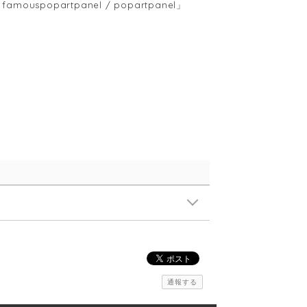
amouspopartpanel / popartpanel」
通報する