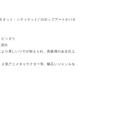
(キータタット・シティケット)”のポップアートがパネ
、ピッタリ
に演出
により美しいツヤが加えられ、高級感のある仕上
、人気アニメキャラクター等、幅広いジャンルを