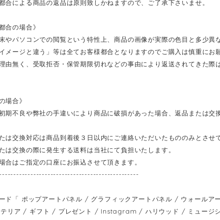
都合による商品の返品は原則致しかねますので、ご了承下さいませ。
都合の場合》
末やパソコンでの閲覧という特性上、商品の画像が実際の色目と多少異
イメージと違う」等は全てお客様都合となりますのでご購入は慎重にお
理由無く、受取拒否・保管期限切れなどの事由により返送されてきた際
の場合》
初期不良や弊社の手違いにより商品に破損があった場合、返品または交
たは交換対応は商品到着後３日以内にご連絡いただいたもののみとさせ
たは交換の際に発生する送料は当社にて負担いたします。
場合はご指定の口座にお振込させて頂きます。
-------------------------------------------------
ド「 ポップアートパネル / グラフィックアートパネル / ウォールアートパネ
テリア / ギフト / プレゼント / Instagram / ハリウッド / ミュージシ