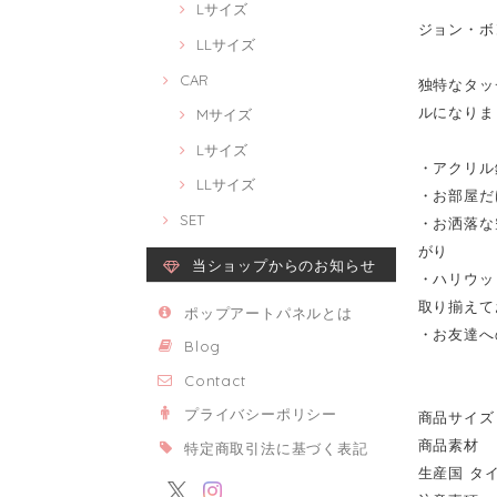
Lサイズ
ジョン・ボン・
LLサイズ
CAR
独特なタッチ
ルになりま
Mサイズ
Lサイズ
・アクリル
LLサイズ
・お部屋だ
SET
・お洒落な
がり
当ショップからのお知らせ
・ハリウッ
取り揃えて
ポップアートパネルとは
・お友達へ
Blog
Contact
プライバシーポリシー
商品サイズ 2
商品素材 
特定商取引法に基づく表記
生産国 タ