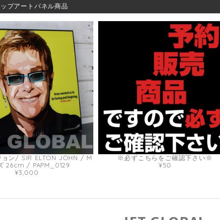
ポップアートパネル商品
/ SIR ELTON JOHN / M
※必ずこちらをご確認下さい※
 26cm / PAPM_0129
¥50
¥3,000