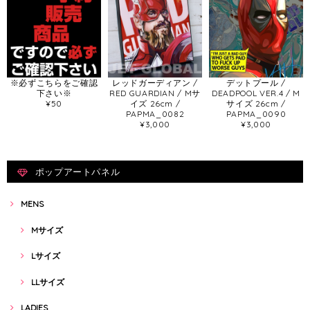
※必ずこちらをご確認
レッドガーディアン /
デットプール /
下さい※
RED GUARDIAN / Mサ
DEADPOOL VER.4 / M
¥50
イズ 26cm /
サイズ 26cm /
PAPMA_0082
PAPMA_0090
¥3,000
¥3,000
ポップアートパネル
MENS
Mサイズ
Lサイズ
LLサイズ
LADIES