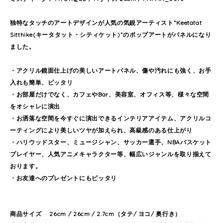
独特なタッチのアートデザインが人気の気鋭アーティスト”Keetatat
Sitthike(キータタット・シティケット)”のポップアートがパネルになり
ました。
・アクリル鏡面仕上げの美しいアートパネル、傷や汚れにも強く、お手
入れも簡単、ピッタリ
・お部屋だけでなく、カフェやBar、美容室、オフィス等、様々な空間
をオシャレに演出
・お洒落な空間を今すぐに演出できるインテリアアイテム、アクリルコ
ーティングにより美しいツヤが加えられ、高級感のある仕上がり
・ハリウッドスター、ミュージシャン、サッカー選手、NBAバスケット
プレイヤー、人気アニメキャラクター等、幅広いジャンルを取り揃えて
おります。
・お友達へのプレゼントにもピッタリ
商品サイズ 26cm / 26cm / 2.7cm（タテ/ ヨコ/ 奥行き）