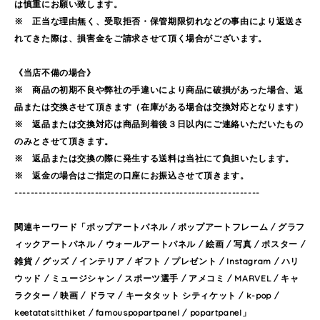
は慎重にお願い致します。
※ 正当な理由無く、受取拒否・保管期限切れなどの事由により返送さ
れてきた際は、損害金をご請求させて頂く場合がございます。
《当店不備の場合》
※ 商品の初期不良や弊社の手違いにより商品に破損があった場合、返
品または交換させて頂きます（在庫がある場合は交換対応となります）
※ 返品または交換対応は商品到着後３日以内にご連絡いただいたもの
のみとさせて頂きます。
※ 返品または交換の際に発生する送料は当社にて負担いたします。
※ 返金の場合はご指定の口座にお振込させて頂きます。
-------------------------------------------------------------
関連キーワード「ポップアートパネル / ポップアートフレーム / グラフ
ィックアートパネル / ウォールアートパネル / 絵画 / 写真 / ポスター /
雑貨 / グッズ / インテリア / ギフト / プレゼント / Instagram / ハリ
ウッド / ミュージシャン / スポーツ選手 / アメコミ / MARVEL / キャ
ラクター / 映画 / ドラマ / キータタット シティケット / k-pop /
keetatatsitthiket / famouspopartpanel / popartpanel」