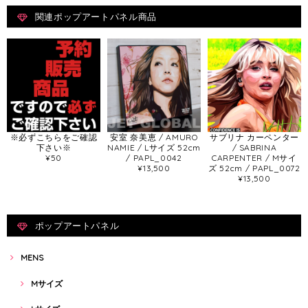
関連ポップアートパネル商品
※必ずこちらをご確認
安室 奈美恵 / AMURO
サブリナ カーペンター
下さい※
NAMIE / Lサイズ 52cm
/ SABRINA
¥50
/ PAPL_0042
CARPENTER / Mサイ
¥13,500
ズ 52cm / PAPL_0072
¥13,500
ポップアートパネル
MENS
Mサイズ