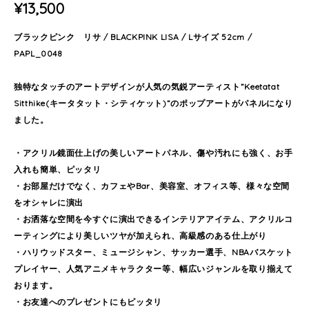
¥13,500
ブラックピンク リサ / BLACKPINK LISA / Lサイズ 52cm /
PAPL_0048
独特なタッチのアートデザインが人気の気鋭アーティスト”Keetatat
Sitthike(キータタット・シティケット)”のポップアートがパネルになり
ました。
・アクリル鏡面仕上げの美しいアートパネル、傷や汚れにも強く、お手
入れも簡単、ピッタリ
・お部屋だけでなく、カフェやBar、美容室、オフィス等、様々な空間
をオシャレに演出
・お洒落な空間を今すぐに演出できるインテリアアイテム、アクリルコ
ーティングにより美しいツヤが加えられ、高級感のある仕上がり
・ハリウッドスター、ミュージシャン、サッカー選手、NBAバスケット
プレイヤー、人気アニメキャラクター等、幅広いジャンルを取り揃えて
おります。
・お友達へのプレゼントにもピッタリ