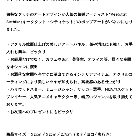
独特なタッチのアートデザインが人気の気鋭アーティスト”Keetatat
Sitthike(キータタット・シティケット)”のポップアートがパネルになり
ました。
・アクリル鏡面仕上げの美しいアートパネル、傷や汚れにも強く、お手
入れも簡単、ピッタリ
・お部屋だけでなく、カフェやBar、美容室、オフィス等、様々な空間
をオシャレに演出
・お洒落な空間を今すぐに演出できるインテリアアイテム、アクリルコ
ーティングにより美しいツヤが加えられ、高級感のある仕上がり
・ハリウッドスター、ミュージシャン、サッカー選手、NBAバスケット
プレイヤー、人気アニメキャラクター等、幅広いジャンルを取り揃えて
おります。
・お友達へのプレゼントにもピッタリ
商品サイズ 52cm / 52cm / 2.7cm（タテ/ ヨコ/ 奥行き）