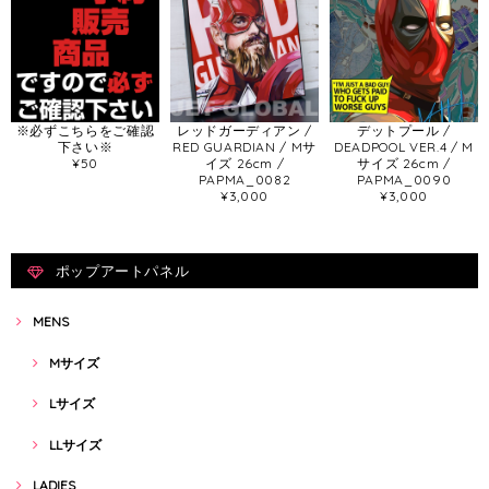
※必ずこちらをご確認
レッドガーディアン /
デットプール /
下さい※
RED GUARDIAN / Mサ
DEADPOOL VER.4 / M
¥50
イズ 26cm /
サイズ 26cm /
PAPMA_0082
PAPMA_0090
¥3,000
¥3,000
ポップアートパネル
MENS
Mサイズ
Lサイズ
LLサイズ
LADIES