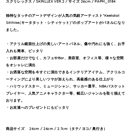
スクリレックス / SKRILLEX VER.2 / サイズ 26cm / PAPM_0184
独特なタッチのアートデザインが人気の気鋭アーティスト”Keetatat
Sitthike(キータタット・シティケット)”のポップアートがパネルになり
ました。
・アクリル鏡面仕上げの美しいアートパネル、傷や汚れにも強く、お手
入れも簡単、ピッタリ
・お部屋だけでなく、カフェやBar、美容室、オフィス等、様々な空間
をオシャレに演出
・お洒落な空間を今すぐに演出できるインテリアアイテム、アクリルコ
ーティングにより美しいツヤが加えられ、高級感のある仕上がり
・ハリウッドスター、ミュージシャン、サッカー選手、NBAバスケット
プレイヤー、人気アニメキャラクター等、幅広いジャンルを取り揃えて
おります。
・お友達へのプレゼントにもピッタリ
商品サイズ 26cm / 26cm / 2.7cm（タテ/ ヨコ/ 奥行き）