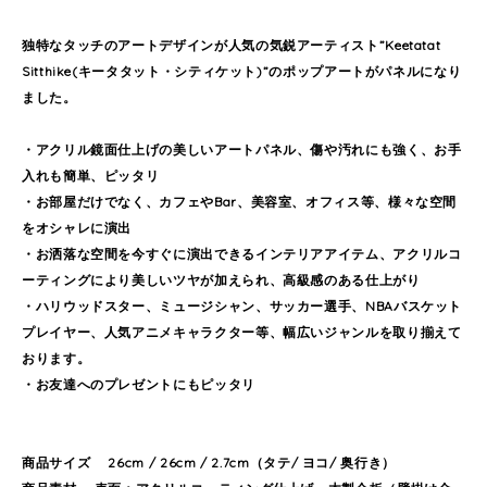
独特なタッチのアートデザインが人気の気鋭アーティスト”Keetatat
Sitthike(キータタット・シティケット)”のポップアートがパネルになり
ました。
・アクリル鏡面仕上げの美しいアートパネル、傷や汚れにも強く、お手
入れも簡単、ピッタリ
・お部屋だけでなく、カフェやBar、美容室、オフィス等、様々な空間
をオシャレに演出
・お洒落な空間を今すぐに演出できるインテリアアイテム、アクリルコ
ーティングにより美しいツヤが加えられ、高級感のある仕上がり
・ハリウッドスター、ミュージシャン、サッカー選手、NBAバスケット
プレイヤー、人気アニメキャラクター等、幅広いジャンルを取り揃えて
おります。
・お友達へのプレゼントにもピッタリ
商品サイズ 26cm / 26cm / 2.7cm（タテ/ ヨコ/ 奥行き）