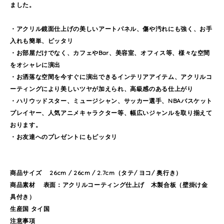
ました。
・アクリル鏡面仕上げの美しいアートパネル、傷や汚れにも強く、お手
入れも簡単、ピッタリ
・お部屋だけでなく、カフェやBar、美容室、オフィス等、様々な空間
をオシャレに演出
・お洒落な空間を今すぐに演出できるインテリアアイテム、アクリルコ
ーティングにより美しいツヤが加えられ、高級感のある仕上がり
・ハリウッドスター、ミュージシャン、サッカー選手、NBAバスケット
プレイヤー、人気アニメキャラクター等、幅広いジャンルを取り揃えて
おります。
・お友達へのプレゼントにもピッタリ
商品サイズ 26cm / 26cm / 2.7cm（タテ/ ヨコ/ 奥行き）
商品素材 表面：アクリルコーティング仕上げ 木製合板（壁掛け金
具付き）
生産国 タイ国
注意事項