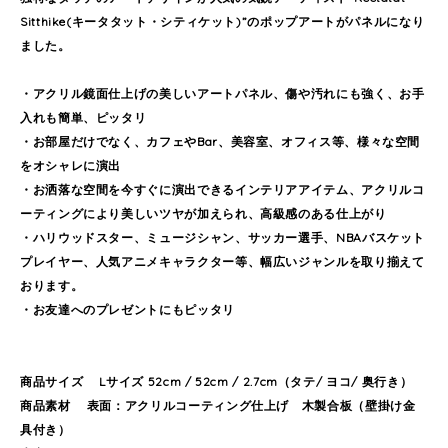
Sitthike(キータタット・シティケット)”のポップアートがパネルになり
ました。
・アクリル鏡面仕上げの美しいアートパネル、傷や汚れにも強く、お手
入れも簡単、ピッタリ
・お部屋だけでなく、カフェやBar、美容室、オフィス等、様々な空間
をオシャレに演出
・お洒落な空間を今すぐに演出できるインテリアアイテム、アクリルコ
ーティングにより美しいツヤが加えられ、高級感のある仕上がり
・ハリウッドスター、ミュージシャン、サッカー選手、NBAバスケット
プレイヤー、人気アニメキャラクター等、幅広いジャンルを取り揃えて
おります。
・お友達へのプレゼントにもピッタリ
商品サイズ Lサイズ 52cm / 52cm / 2.7cm（タテ/ ヨコ/ 奥行き）
商品素材 表面：アクリルコーティング仕上げ 木製合板（壁掛け金
具付き）