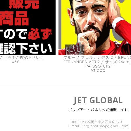
こちらをご確認下さい※
ブルーノ フェルナンデス 2 / BRUN
¥50
FERNANDES VER.2 / サイズ 26cm 
PAPSSO-0112
¥3,000
JET GLOBAL
ポップアートパネル公式通販サイト
810-0034 福岡市中央区笹丘1-20-1
E-mail：
jetglobal.shop@gmail.com