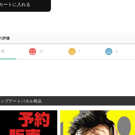
カートに入れる
の評価
べて
67
1
0
ポップアートパネル商品