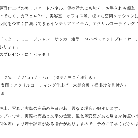
鏡面仕上げの美しいアートパネル、傷や汚れにも強く、お手入れも簡単
けでなく、カフェやBar、美容室、オフィス等、様々な空間をオシャレ
空間を今すぐに演出できるインテリアアイテム、アクリルコーティング
ドスター、ミュージシャン、サッカー選手、NBAバスケットプレイヤー
おります。
のプレゼントにもピッタリ
6cm / 26cm / 2.7cm（タテ/ ヨコ/ 奥行き）
表面：アクリルコーティング仕上げ 木製合板（壁掛け金具付き）
イ国
性上、写真と実際の商品の色目が若干異なる場合が御座います。
ンプルです。実際の商品と文字の位置、配色等変更がある場合が御座い
個体差により若干誤差がある場合がありますので、予めご了承ください