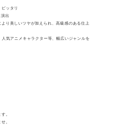
、ピッタリ
に演出
により美しいツヤが加えられ、高級感のある仕上
、人気アニメキャラクター等、幅広いジャンルを
ます。
ませ。