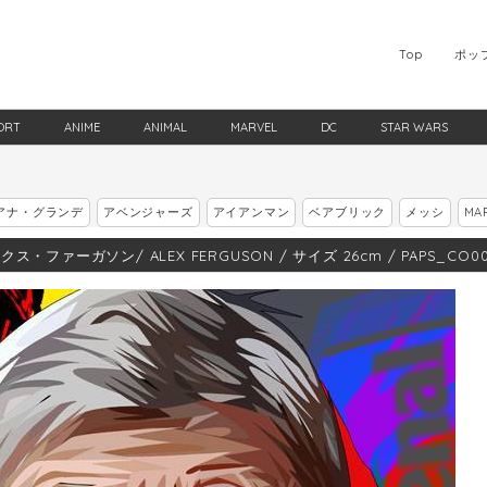
Top
ポッ
ORT
ANIME
ANIMAL
MARVEL
DC
STAR WARS
アナ・グランデ
アベンジャーズ
アイアンマン
ベアブリック
メッシ
MA
ス・ファーガソン/ ALEX FERGUSON / サイズ 26cm / PAPS_CO00