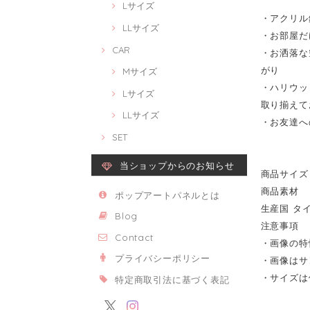
Lサイズ
・アクリル
LLサイズ
・お部屋だ
CAR
・お洒落な
がり
Mサイズ
・ハリウッ
Lサイズ
取り揃えて
LLサイズ
・お友達へ
SET
当ショップからのお知らせ
商品サイズ 2
商品素材 
ポップアートパネルとは
生産国 タ
Blog
注意事項
Contact
・画像の特
プライバシーポリシー
・画像はサ
・サイズは
特定商取引法に基づく表記