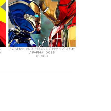
O
IRONMAN AND RESCUE / Mサイズ 26cm
/
/ PAPMA_0089
¥3,000