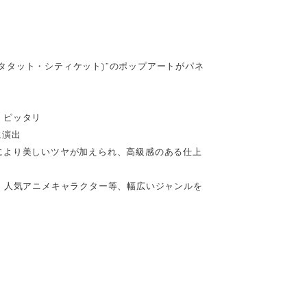
(キータタット・シティケット)”のポップアートがパネ
、ピッタリ
に演出
により美しいツヤが加えられ、高級感のある仕上
、人気アニメキャラクター等、幅広いジャンルを