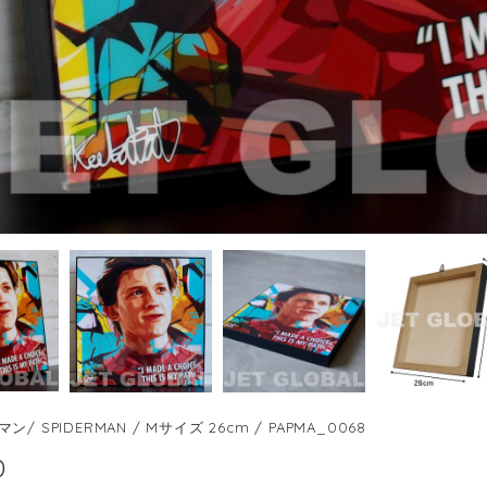
/ SPIDERMAN / Mサイズ 26cm / PAPMA_0068
0