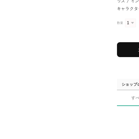
ッズ / イン
キャラクター 
数量
ショップ
す