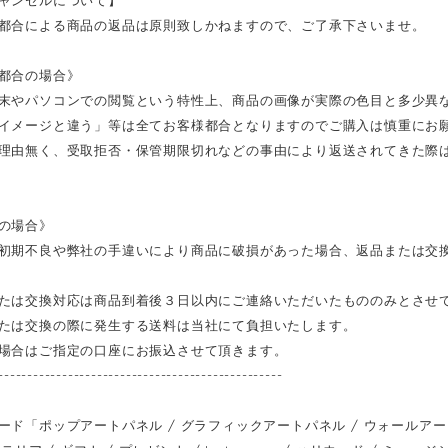
都合による商品の返品は原則致しかねますので、ご了承下さいませ。
都合の場合》
末やパソコンでの閲覧という特性上、商品の画像が実際の色目と多少異
イメージと違う」等は全てお客様都合となりますのでご購入は慎重にお
理由無く、受取拒否・保管期限切れなどの事由により返送されてきた際
の場合》
初期不良や弊社の手違いにより商品に破損があった場合、返品または交
たは交換対応は商品到着後３日以内にご連絡いただいたもののみとさせ
たは交換の際に発生する送料は当社にて負担いたします。
場合はご指定の口座にお振込させて頂きます。
-------------------------------------------------
ド「ポップアートパネル / グラフィックアートパネル / ウォールアートパネル