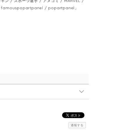
ャン / スポーツ選手 / アメコミ / MARVEL /
amouspopartpanel / popartpanel」
通報する