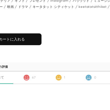
テリア / ギフト / プレゼント / Instagram / ハリウッド / ミュージシ
/ 映画 / ドラマ / キータタット シティケット / keetatatsitthiket / f
カートに入れる
の評価
べて
67
1
0