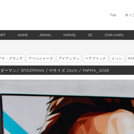
Top
ポッ
ORT
ANIME
ANIMAL
MARVEL
DC
STAR WARS
アナ・グランデ
アベンジャーズ
アイアンマン
ベアブリック
メッシ
MA
ーマン/ SPIDERMAN / Mサイズ 26cm / PAPMA_0068