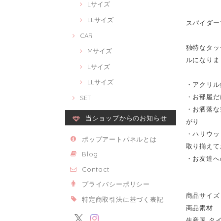
Lサイズ
LLサイズ
スパイダーマン
CAR
独特なタッチ
Mサイズ
ルになりま
Lサイズ
LLサイズ
・アクリル
・お部屋だ
SET
・お洒落な
当ショップからのお知らせ
がり
・ハリウッ
ポップアートパネルとは
取り揃えて
Blog
・お友達へ
Contact
プライバシーポリシー
商品サイズ 2
特定商取引法に基づく表記
商品素材 
生産国 タ