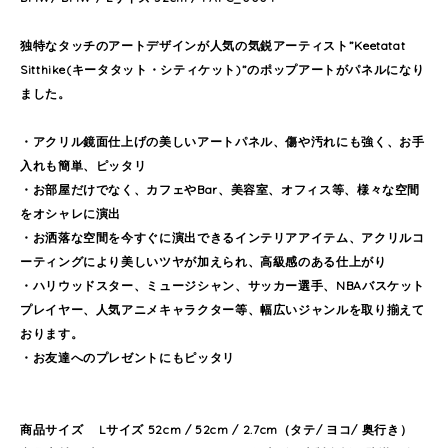
独特なタッチのアートデザインが人気の気鋭アーティスト”Keetatat
Sitthike(キータタット・シティケット)”のポップアートがパネルになり
ました。
・アクリル鏡面仕上げの美しいアートパネル、傷や汚れにも強く、お手
入れも簡単、ピッタリ
・お部屋だけでなく、カフェやBar、美容室、オフィス等、様々な空間
をオシャレに演出
・お洒落な空間を今すぐに演出できるインテリアアイテム、アクリルコ
ーティングにより美しいツヤが加えられ、高級感のある仕上がり
・ハリウッドスター、ミュージシャン、サッカー選手、NBAバスケット
プレイヤー、人気アニメキャラクター等、幅広いジャンルを取り揃えて
おります。
・お友達へのプレゼントにもピッタリ
商品サイズ Lサイズ 52cm / 52cm / 2.7cm（タテ/ ヨコ/ 奥行き）