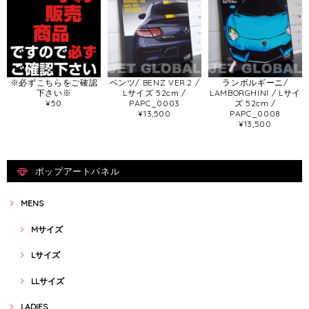
※必ずこちらをご確認
ベンツ/ BENZ VER.2 /
ランボルギーニ/
下さい※
Lサイズ 52cm /
LAMBORGHINI / Lサイ
¥50
PAPC_0003
ズ 52cm /
¥13,500
PAPC_0008
¥13,500
ポップアートパネル
MENS
Mサイズ
Lサイズ
LLサイズ
LADIES