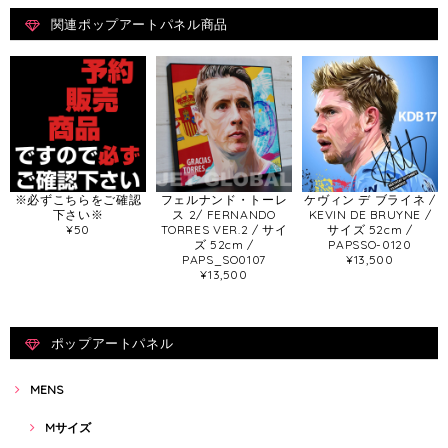
関連ポップアートパネル商品
※必ずこちらをご確認
フェルナンド・トーレ
ケヴィン デ ブライネ /
下さい※
ス 2/ FERNANDO
KEVIN DE BRUYNE /
¥50
TORRES VER.2 / サイ
サイズ 52cm /
ズ 52cm /
PAPSSO-0120
PAPS_SO0107
¥13,500
¥13,500
ポップアートパネル
MENS
Mサイズ