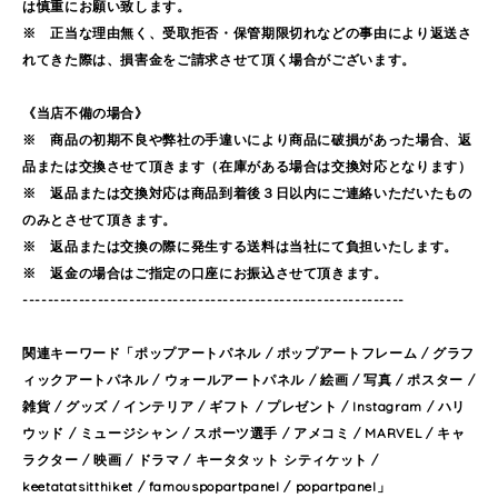
は慎重にお願い致します。
※ 正当な理由無く、受取拒否・保管期限切れなどの事由により返送さ
れてきた際は、損害金をご請求させて頂く場合がございます。
《当店不備の場合》
※ 商品の初期不良や弊社の手違いにより商品に破損があった場合、返
品または交換させて頂きます（在庫がある場合は交換対応となります）
※ 返品または交換対応は商品到着後３日以内にご連絡いただいたもの
のみとさせて頂きます。
※ 返品または交換の際に発生する送料は当社にて負担いたします。
※ 返金の場合はご指定の口座にお振込させて頂きます。
-------------------------------------------------------------
関連キーワード「ポップアートパネル / ポップアートフレーム / グラフ
ィックアートパネル / ウォールアートパネル / 絵画 / 写真 / ポスター /
雑貨 / グッズ / インテリア / ギフト / プレゼント / Instagram / ハリ
ウッド / ミュージシャン / スポーツ選手 / アメコミ / MARVEL / キャ
ラクター / 映画 / ドラマ / キータタット シティケット /
keetatatsitthiket / famouspopartpanel / popartpanel」