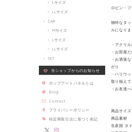
Lサイズ
ロビン・ファン
LLサイズ
CAR
独特なタッチ
ルになりま
Mサイズ
Lサイズ
・アクリル
LLサイズ
・お部屋だ
SET
・お洒落な
がり
当ショップからのお知らせ
・ハリウッ
取り揃えて
ポップアートパネルとは
・お友達へ
Blog
Contact
プライバシーポリシー
商品サイズ 
商品素材 
特定商取引法に基づく表記
生産国 タ