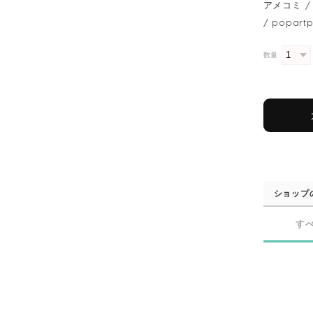
アメコミ / 
/ popart
数量
ショップ
す