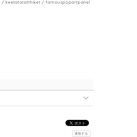
atatsitthiket / famouspopartpanel
通報する