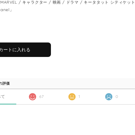
MARVEL / キャラクター / 映画 / ドラマ / キータタット シティケット / keet
panel」
カートに入れる
の評価
べて
67
1
0