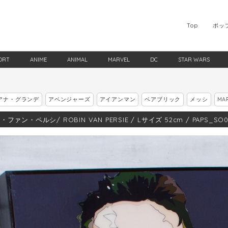
Top
ポッ
ORT
ANIME
ANIMAL
MARVEL
DC
STAR WARS
アナ・グランデ
アベンジャーズ
アイアンマン
ベアブリック
メッシ
MA
ファン・ペルシ/ ROBIN VAN PERSIE / Lサイズ 52cm / PAPS_SO0