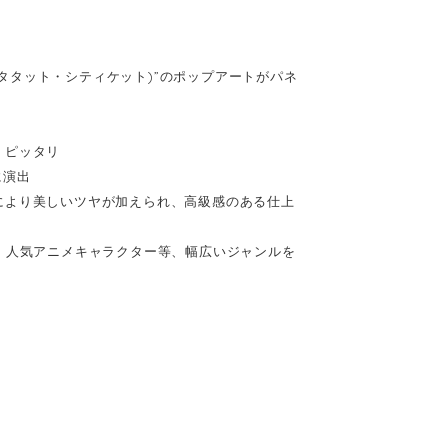
0
(キータタット・シティケット)”のポップアートがパネ
、ピッタリ
に演出
により美しいツヤが加えられ、高級感のある仕上
、人気アニメキャラクター等、幅広いジャンルを