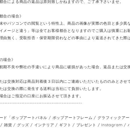
都合による商品の返品は原則致しかねますので、ご了承下さいませ。
都合の場合》
末やパソコンでの閲覧という特性上、商品の画像が実際の色目と多少異
イメージと違う」等は全てお客様都合となりますのでご購入は慎重にお
理由無く、受取拒否・保管期限切れなどの事由により返送されてきた際
の場合》
初期不良や弊社の手違いにより商品に破損があった場合、返品または交
たは交換対応は商品到着後３日以内にご連絡いただいたもののみとさせ
たは交換の際に発生する送料は当社にて負担いたします。
場合はご指定の口座にお振込させて頂きます。
-------------------------------------------------
ード「ポップアートパネル / ポップアートフレーム / グラフィックアートパ
/ 雑貨 / グッズ / インテリア / ギフト / プレゼント / Instagram