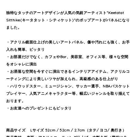
独特なタッチのアートデザインが人気の気鋭アーティスト”Keetatat
Sitthike(キータタット・シティケット)”のポップアートがパネルになり
ました。
・アクリル鏡面仕上げの美しいアートパネル、傷や汚れにも強く、お手
入れも簡単、ピッタリ
・お部屋だけでなく、カフェやBar、美容室、オフィス等、様々な空間
をオシャレに演出
・お洒落な空間を今すぐに演出できるインテリアアイテム、アクリルコ
ーティングにより美しいツヤが加えられ、高級感のある仕上がり
・ハリウッドスター、ミュージシャン、サッカー選手、NBAバスケット
プレイヤー、人気アニメキャラクター等、幅広いジャンルを取り揃えて
おります。
・お友達へのプレゼントにもピッタリ
商品サイズ Lサイズ 52cm / 52cm / 2.7cm（タテ/ ヨコ/ 奥行き）