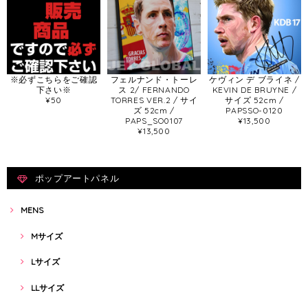
※必ずこちらをご確認
フェルナンド・トーレ
ケヴィン デ ブライネ /
下さい※
ス 2/ FERNANDO
KEVIN DE BRUYNE /
¥50
TORRES VER.2 / サイ
サイズ 52cm /
ズ 52cm /
PAPSSO-0120
PAPS_SO0107
¥13,500
¥13,500
ポップアートパネル
MENS
Mサイズ
Lサイズ
LLサイズ