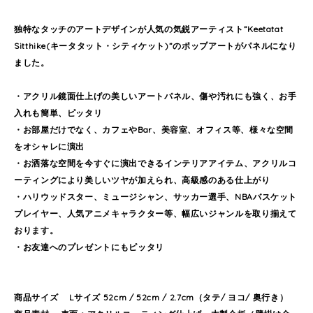
独特なタッチのアートデザインが人気の気鋭アーティスト”Keetatat
Sitthike(キータタット・シティケット)”のポップアートがパネルになり
ました。
・アクリル鏡面仕上げの美しいアートパネル、傷や汚れにも強く、お手
入れも簡単、ピッタリ
・お部屋だけでなく、カフェやBar、美容室、オフィス等、様々な空間
をオシャレに演出
・お洒落な空間を今すぐに演出できるインテリアアイテム、アクリルコ
ーティングにより美しいツヤが加えられ、高級感のある仕上がり
・ハリウッドスター、ミュージシャン、サッカー選手、NBAバスケット
プレイヤー、人気アニメキャラクター等、幅広いジャンルを取り揃えて
おります。
・お友達へのプレゼントにもピッタリ
商品サイズ Lサイズ 52cm / 52cm / 2.7cm（タテ/ ヨコ/ 奥行き）