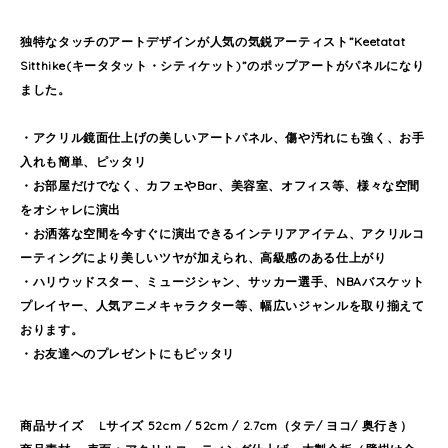
独特なタッチのアートデザインが人気の気鋭アーティスト”Keetatat
Sitthike(キータタット・シティケット)”のポップアートがパネルになり
ました。
・アクリル鏡面仕上げの美しいアートパネル、傷や汚れにも強く、お手
入れも簡単、ピッタリ
・お部屋だけでなく、カフェやBar、美容室、オフィス等、様々な空間
をオシャレに演出
・お洒落な空間を今すぐに演出できるインテリアアイテム、アクリルコ
ーティングにより美しいツヤが加えられ、高級感のある仕上がり
・ハリウッドスター、ミュージシャン、サッカー選手、NBAバスケット
プレイヤー、人気アニメキャラクター等、幅広いジャンルを取り揃えて
おります。
・お友達へのプレゼントにもピッタリ
商品サイズ Lサイズ 52cm / 52cm / 2.7cm（タテ/ ヨコ/ 奥行き）