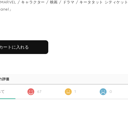
MARVEL / キャラクター / 映画 / ドラマ / キータタット シティケット / keet
panel」
カートに入れる
の評価
べて
67
1
0