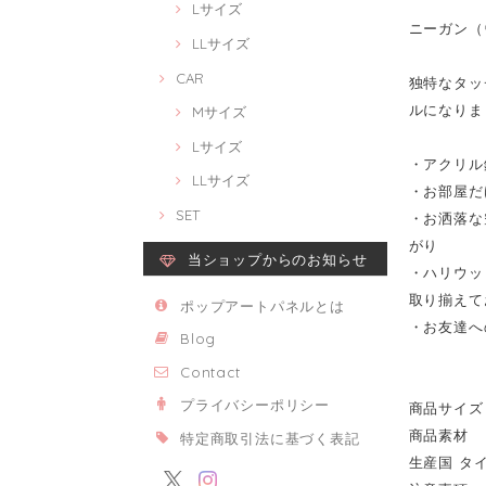
Lサイズ
ニーガン（ウ
LLサイズ
CAR
独特なタッチ
ルになりま
Mサイズ
Lサイズ
・アクリル
LLサイズ
・お部屋だ
SET
・お洒落な
がり
当ショップからのお知らせ
・ハリウッ
取り揃えて
ポップアートパネルとは
・お友達へ
Blog
Contact
プライバシーポリシー
商品サイズ 
商品素材 
特定商取引法に基づく表記
生産国 タ