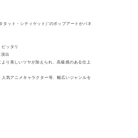
(キータタット・シティケット)”のポップアートがパネ
、ピッタリ
に演出
により美しいツヤが加えられ、高級感のある仕上
、人気アニメキャラクター等、幅広いジャンルを