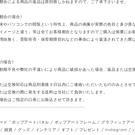
都合による商品の返品は原則致しかねますので、ご了承下さいませ。
都合の場合》
末やパソコンでの閲覧という特性上、商品の画像が実際の色目と多少異
イメージと違う」等は全てお客様都合となりますのでご購入は慎重にお
理由無く、受取拒否・保管期限切れなどの事由により返送されてきた際
の場合》
初期不良や弊社の手違いにより商品に破損があった場合、返品または交
たは交換対応は商品到着後３日以内にご連絡いただいたもののみとさせ
たは交換の際に発生する送料は当社にて負担いたします。
場合はご指定の口座にお振込させて頂きます。
-------------------------------------------------
ード「ポップアートパネル / ポップアートフレーム / グラフィックアートパ
/ 雑貨 / グッズ / インテリア / ギフト / プレゼント / Instagram