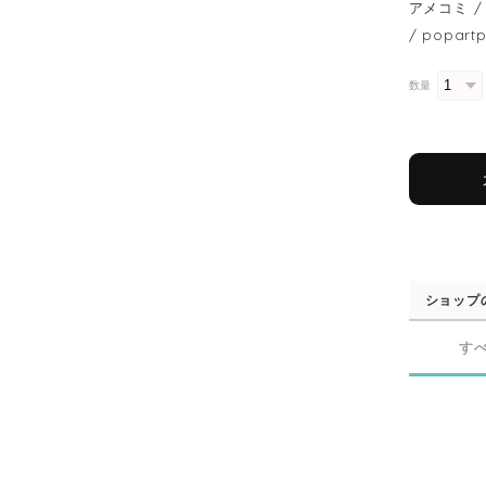
アメコミ / 
/ popart
数量
ショップ
す