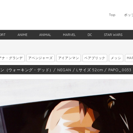
Top
ポッ
ORT
ANIME
ANIMAL
MARVEL
DC
STAR WARS
アナ・グランデ
アベンジャーズ
アイアンマン
ベアブリック
メッシ
MA
ン（ウォーキング・デッド）/ NEGAN / Lサイズ 52cm / PAPO_0033