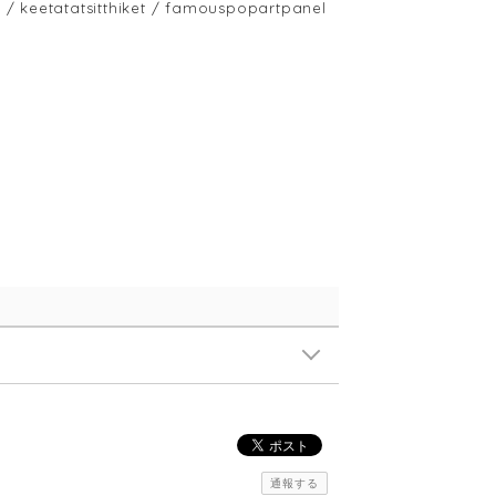
atatsitthiket / famouspopartpanel
通報する