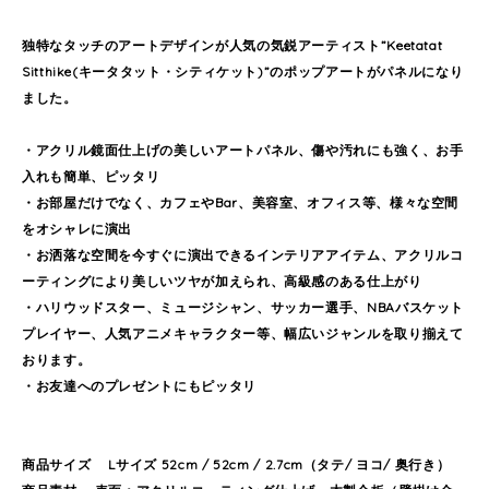
独特なタッチのアートデザインが人気の気鋭アーティスト”Keetatat
Sitthike(キータタット・シティケット)”のポップアートがパネルになり
ました。
・アクリル鏡面仕上げの美しいアートパネル、傷や汚れにも強く、お手
入れも簡単、ピッタリ
・お部屋だけでなく、カフェやBar、美容室、オフィス等、様々な空間
をオシャレに演出
・お洒落な空間を今すぐに演出できるインテリアアイテム、アクリルコ
ーティングにより美しいツヤが加えられ、高級感のある仕上がり
・ハリウッドスター、ミュージシャン、サッカー選手、NBAバスケット
プレイヤー、人気アニメキャラクター等、幅広いジャンルを取り揃えて
おります。
・お友達へのプレゼントにもピッタリ
商品サイズ Lサイズ 52cm / 52cm / 2.7cm（タテ/ ヨコ/ 奥行き）