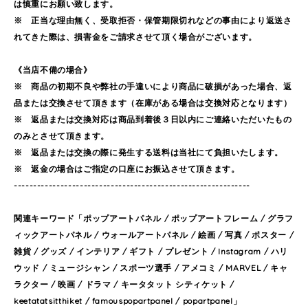
は慎重にお願い致します。
※ 正当な理由無く、受取拒否・保管期限切れなどの事由により返送さ
れてきた際は、損害金をご請求させて頂く場合がございます。
《当店不備の場合》
※ 商品の初期不良や弊社の手違いにより商品に破損があった場合、返
品または交換させて頂きます（在庫がある場合は交換対応となります）
※ 返品または交換対応は商品到着後３日以内にご連絡いただいたもの
のみとさせて頂きます。
※ 返品または交換の際に発生する送料は当社にて負担いたします。
※ 返金の場合はご指定の口座にお振込させて頂きます。
-------------------------------------------------------------
関連キーワード「ポップアートパネル / ポップアートフレーム / グラフ
ィックアートパネル / ウォールアートパネル / 絵画 / 写真 / ポスター /
雑貨 / グッズ / インテリア / ギフト / プレゼント / Instagram / ハリ
ウッド / ミュージシャン / スポーツ選手 / アメコミ / MARVEL / キャ
ラクター / 映画 / ドラマ / キータタット シティケット /
keetatatsitthiket / famouspopartpanel / popartpanel」