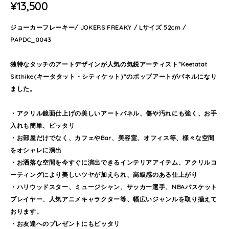
¥13,500
ジョーカーフレーキー/ JOKERS FREAKY / Lサイズ 52cm /
PAPDC_0043
独特なタッチのアートデザインが人気の気鋭アーティスト”Keetatat
Sitthike(キータタット・シティケット)”のポップアートがパネルになり
ました。
・アクリル鏡面仕上げの美しいアートパネル、傷や汚れにも強く、お手
入れも簡単、ピッタリ
・お部屋だけでなく、カフェやBar、美容室、オフィス等、様々な空間
をオシャレに演出
・お洒落な空間を今すぐに演出できるインテリアアイテム、アクリルコ
ーティングにより美しいツヤが加えられ、高級感のある仕上がり
・ハリウッドスター、ミュージシャン、サッカー選手、NBAバスケット
プレイヤー、人気アニメキャラクター等、幅広いジャンルを取り揃えて
おります。
・お友達へのプレゼントにもピッタリ