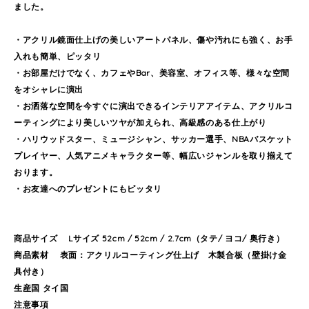
ました。
・アクリル鏡面仕上げの美しいアートパネル、傷や汚れにも強く、お手
入れも簡単、ピッタリ
・お部屋だけでなく、カフェやBar、美容室、オフィス等、様々な空間
をオシャレに演出
・お洒落な空間を今すぐに演出できるインテリアアイテム、アクリルコ
ーティングにより美しいツヤが加えられ、高級感のある仕上がり
・ハリウッドスター、ミュージシャン、サッカー選手、NBAバスケット
プレイヤー、人気アニメキャラクター等、幅広いジャンルを取り揃えて
おります。
・お友達へのプレゼントにもピッタリ
商品サイズ Lサイズ 52cm / 52cm / 2.7cm（タテ/ ヨコ/ 奥行き）
商品素材 表面：アクリルコーティング仕上げ 木製合板（壁掛け金
具付き）
生産国 タイ国
注意事項