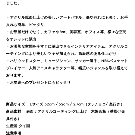
ました。
・アクリル鏡面仕上げの美しいアートパネル、傷や汚れにも強く、お手
入れも簡単、ピッタリ
・お部屋だけでなく、カフェやBar、美容室、オフィス等、様々な空間
をオシャレに演出
・お洒落な空間を今すぐに演出できるインテリアアイテム、アクリルコ
ーティングにより美しいツヤが加えられ、高級感のある仕上がり
・ハリウッドスター、ミュージシャン、サッカー選手、NBAバスケット
プレイヤー、人気アニメキャラクター等、幅広いジャンルを取り揃えて
おります。
・お友達へのプレゼントにもピッタリ
商品サイズ Lサイズ 52cm / 52cm / 2.7cm（タテ/ ヨコ/ 奥行き）
商品素材 表面：アクリルコーティング仕上げ 木製合板（壁掛け金
具付き）
生産国 タイ国
注意事項