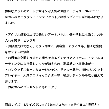
独特なタッチのアートデザインが人気の気鋭アーティスト”Keetatat
Sitthike(キータタット・シティケット)”のポップアートがパネルになり
ました。
・アクリル鏡面仕上げの美しいアートパネル、傷や汚れにも強く、お手
入れも簡単、ピッタリ
・お部屋だけでなく、カフェやBar、美容室、オフィス等、様々な空間
をオシャレに演出
・お洒落な空間を今すぐに演出できるインテリアアイテム、アクリルコ
ーティングにより美しいツヤが加えられ、高級感のある仕上がり
・ハリウッドスター、ミュージシャン、サッカー選手、NBAバスケット
プレイヤー、人気アニメキャラクター等、幅広いジャンルを取り揃えて
おります。
・お友達へのプレゼントにもピッタリ
商品サイズ Lサイズ 52cm / 52cm / 2.7cm（タテ/ ヨコ/ 奥行き）