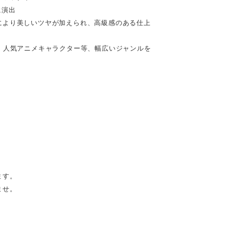
に演出
により美しいツヤが加えられ、高級感のある仕上
、人気アニメキャラクター等、幅広いジャンルを
ます。
ませ。