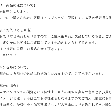
項：商品発送について】
約販売となります。
までにご購入されたお客様はトップページに記載している発送予定日以
項：お取り寄せ商品】
お取り寄せ商品となりますので、ご購入後商品が欠品している場合がご
、速やかにお客様にご連絡して返金手続きをとらせて頂きます。
はご指定の口座にお振込させて頂きます。
下さいませ。
ャンセルについて】
都合による商品の返品は原則致しかねますので、ご了承下さいませ。
都合の場合》
末やパソコンでの閲覧という特性上、商品の画像が実際の色目と多少異
イメージと違う」等は全てお客様都合となりますのでご購入は慎重にお
理由無く、受取拒否・保管期限切れなどの事由により返送されてきた際