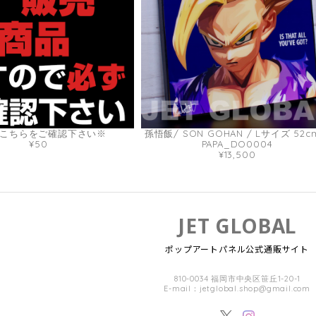
こちらをご確認下さい※
孫悟飯/ SON GOHAN / Lサイズ 52c
¥50
PAPA_DO0004
¥13,500
JET GLOBAL
ポップアートパネル公式通販サイト
810-0034 福岡市中央区笹丘1-20-1
E-mail：
jetglobal.shop@gmail.com