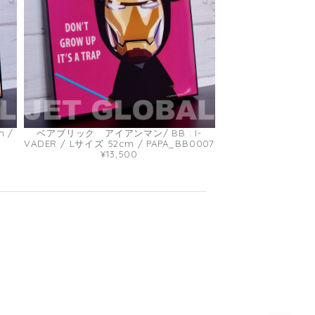
m /
ベアブリック アイアンマン/ BB : I-
VADER / Lサイズ 52cm / PAPA_BB0007
¥13,500