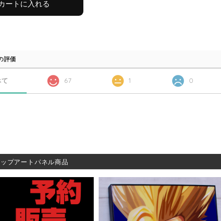
カートに入れる
の評価
べて
67
1
0
ポップアートパネル商品