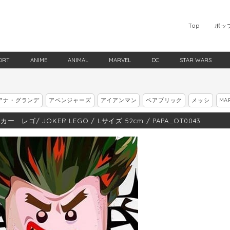
Top
ポッ
ORT
ANIME
ANIMAL
MARVEL
DC
STAR WARS
アナ・グランデ
アベンジャーズ
アイアンマン
ベアブリック
メッシ
MA
ー レゴ/ JOKER LEGO / Lサイズ 52cm / PAPA_OT0043