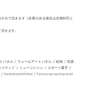
換させて頂きます（在庫がある場合は交換対応と
て頂きます。
ネル / ウォールアートパネル / 絵画 / 写真
 / ハリウッド / ミュージシャン / スポーツ選手 /
atatsitthiket / famouspopartpanel