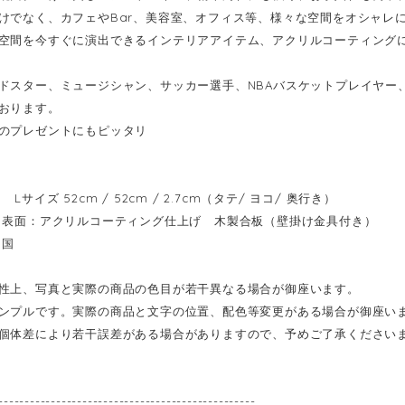
けでなく、カフェやBar、美容室、オフィス等、様々な空間をオシャレ
空間を今すぐに演出できるインテリアアイテム、アクリルコーティング
ドスター、ミュージシャン、サッカー選手、NBAバスケットプレイヤー
おります。
のプレゼントにもピッタリ
Lサイズ 52cm / 52cm / 2.7cm（タテ/ ヨコ/ 奥行き）
表面：アクリルコーティング仕上げ 木製合板（壁掛け金具付き）
イ国
性上、写真と実際の商品の色目が若干異なる場合が御座います。
ンプルです。実際の商品と文字の位置、配色等変更がある場合が御座い
個体差により若干誤差がある場合がありますので、予めご了承ください
-------------------------------------------------