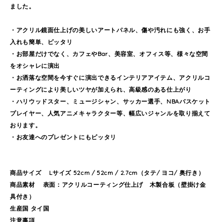
ました。
・アクリル鏡面仕上げの美しいアートパネル、傷や汚れにも強く、お手
入れも簡単、ピッタリ
・お部屋だけでなく、カフェやBar、美容室、オフィス等、様々な空間
をオシャレに演出
・お洒落な空間を今すぐに演出できるインテリアアイテム、アクリルコ
ーティングにより美しいツヤが加えられ、高級感のある仕上がり
・ハリウッドスター、ミュージシャン、サッカー選手、NBAバスケット
プレイヤー、人気アニメキャラクター等、幅広いジャンルを取り揃えて
おります。
・お友達へのプレゼントにもピッタリ
商品サイズ Lサイズ 52cm / 52cm / 2.7cm（タテ/ ヨコ/ 奥行き）
商品素材 表面：アクリルコーティング仕上げ 木製合板（壁掛け金
具付き）
生産国 タイ国
注意事項