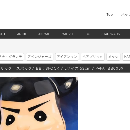
Top
ポッ
ORT
ANIME
ANIMAL
MARVEL
DC
STAR WARS
アナ・グランデ
アベンジャーズ
アイアンマン
ベアブリック
メッシ
MA
ック スポック/ BB : SPOCK / Lサイズ 52cm / PAPA_BB0009