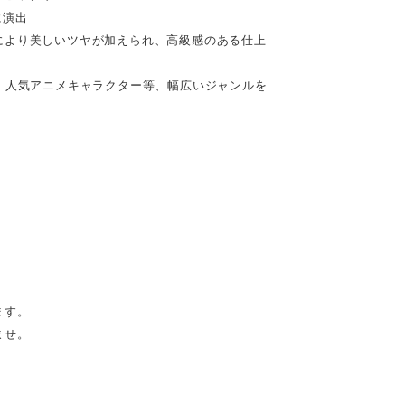
に演出
により美しいツヤが加えられ、高級感のある仕上
、人気アニメキャラクター等、幅広いジャンルを
ます。
ませ。