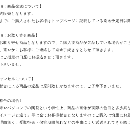
項：商品発送について】
約販売となります。
までにご購入されたお客様はトップページに記載している発送予定日以
項：お取り寄せ商品】
お取り寄せ商品となりますので、ご購入後商品が欠品している場合がご
、速やかにお客様にご連絡して返金手続きをとらせて頂きます。
はご指定の口座にお振込させて頂きます。
下さいませ。
ャンセルについて】
都合による商品の返品は原則致しかねますので、ご了承下さいませ。
都合の場合》
末やパソコンでの閲覧という特性上、商品の画像が実際の色目と多少異
イメージと違う」等は全てお客様都合となりますのでご購入は慎重にお
理由無く、受取拒否・保管期限切れなどの事由により返送されてきた際