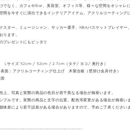
けでなく、カフェやBar、美容室、オフィス等、様々な空間をオシャレ
空間を今すぐに演出できるインテリアアイテム、アクリルコーティング
ドスター、ミュージシャン、サッカー選手、NBAバスケットプレイヤー
おります。
のプレゼントにもピッタリ
Lサイズ 52cm / 52cm / 2.7cm（タテ/ ヨコ/ 奥行き）
表面：アクリルコーティング仕上げ 木製合板（壁掛け金具付き）
イ国
性上、写真と実際の商品の色目が若干異なる場合が御座います。
ンプルです。実際の商品と文字の位置、配色等変更がある場合が御座い
個体差により若干誤差がある場合がありますので、予めご了承ください
-------------------------------------------------