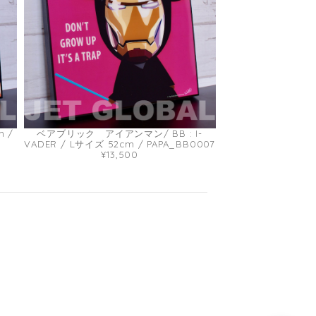
m /
ベアブリック アイアンマン/ BB : I-
VADER / Lサイズ 52cm / PAPA_BB0007
¥13,500