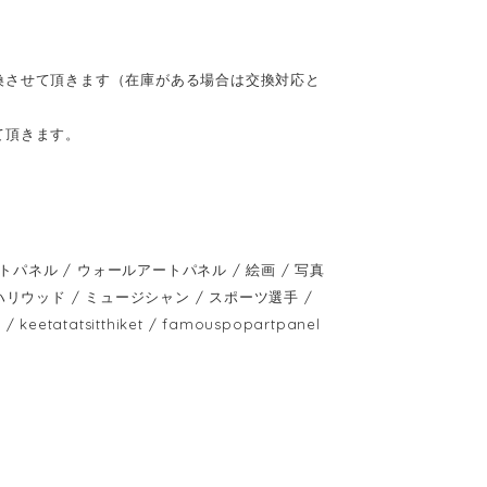
換させて頂きます（在庫がある場合は交換対応と
て頂きます。
ネル / ウォールアートパネル / 絵画 / 写真
 / ハリウッド / ミュージシャン / スポーツ選手 /
atatsitthiket / famouspopartpanel