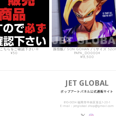
こちらをご確認下さい※
孫悟飯/ SON GOHAN / Lサイズ 52c
¥50
PAPA_DO0004
¥13,500
JET GLOBAL
ポップアートパネル公式通販サイト
810-0034 福岡市中央区笹丘1-20-1
E-mail：
jetglobal.shop@gmail.com