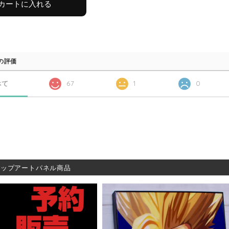
カートに入れる
の評価
べて
67
1
0
ポップアートパネル商品