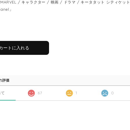
MARVEL / キャラクター / 映画 / ドラマ / キータタット シティケット / keet
panel」
カートに入れる
の評価
べて
67
1
0