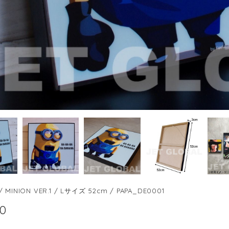
INION VER.1 / Lサイズ 52cm / PAPA_DE0001
00