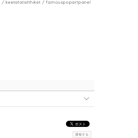
atatsitthiket / famouspopartpanel
通報する