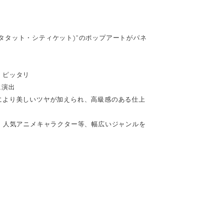
(キータタット・シティケット)”のポップアートがパネ
、ピッタリ
に演出
により美しいツヤが加えられ、高級感のある仕上
、人気アニメキャラクター等、幅広いジャンルを