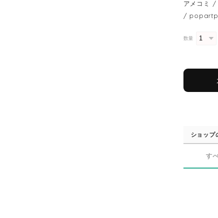
アメコミ / 
/ popart
数量
ショップ
す