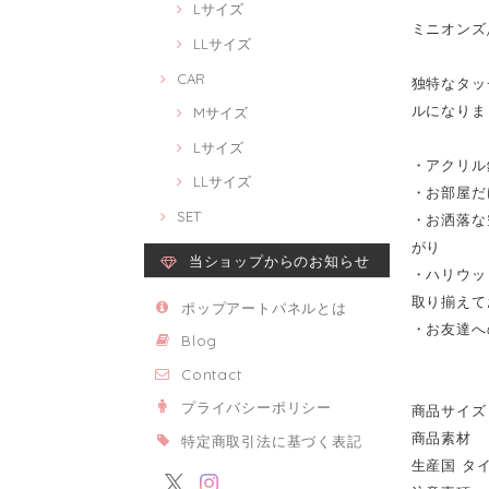
Lサイズ
ミニオンズ/ M
LLサイズ
CAR
独特なタッチ
ルになりま
Mサイズ
Lサイズ
・アクリル
LLサイズ
・お部屋だ
SET
・お洒落な
がり
当ショップからのお知らせ
・ハリウッ
取り揃えて
ポップアートパネルとは
・お友達へ
Blog
Contact
プライバシーポリシー
商品サイズ 
商品素材 
特定商取引法に基づく表記
生産国 タ