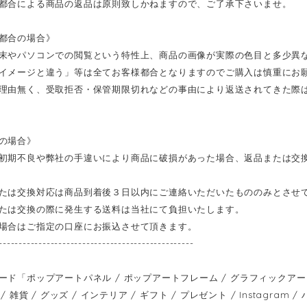
都合による商品の返品は原則致しかねますので、ご了承下さいませ。
都合の場合》
末やパソコンでの閲覧という特性上、商品の画像が実際の色目と多少異
イメージと違う」等は全てお客様都合となりますのでご購入は慎重にお
理由無く、受取拒否・保管期限切れなどの事由により返送されてきた際
の場合》
初期不良や弊社の手違いにより商品に破損があった場合、返品または交
たは交換対応は商品到着後３日以内にご連絡いただいたもののみとさせ
たは交換の際に発生する送料は当社にて負担いたします。
場合はご指定の口座にお振込させて頂きます。
-------------------------------------------------
ード「ポップアートパネル / ポップアートフレーム / グラフィックアートパ
/ 雑貨 / グッズ / インテリア / ギフト / プレゼント / Instagram