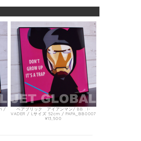
m /
ベアブリック アイアンマン/ BB : I-
VADER / Lサイズ 52cm / PAPA_BB0007
¥13,500