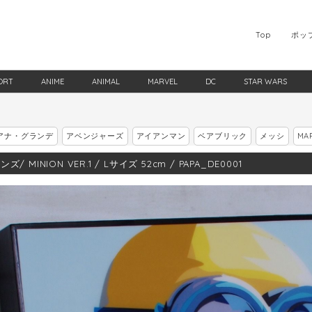
Top
ポッ
ORT
ANIME
ANIMAL
MARVEL
DC
STAR WARS
アナ・グランデ
アベンジャーズ
アイアンマン
ベアブリック
メッシ
MA
ズ/ MINION VER.1 / Lサイズ 52cm / PAPA_DE0001